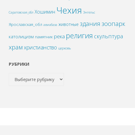
Чехия
Хошимин
Саратовская_обл
Энгельс
зоопарк
здания
животные
Ярославская_обл
авиабаза
религия
скульптура
река
католицизм
памятник
храм
христианство
церковь
РУБРИКИ