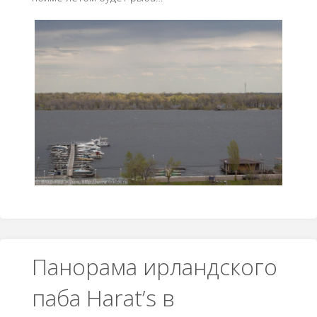
Панорама ирландского
паба Harat’s в