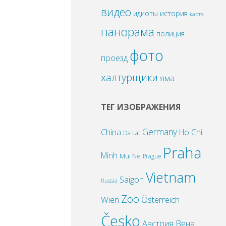
видео
идиоты
история
карта
панорама
полиция
фото
проезд
халтурщики
яма
ТЕГ ИЗОБРАЖЕНИЯ
Germany
China
Ho Chi
Da Lat
Praha
Minh
Mui Ne
Prague
Vietnam
Saigon
Russia
Zoo
Wien
Österreich
Česko
Австрия
Вена