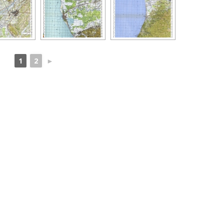
1
2
►