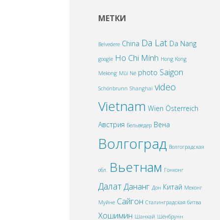
МЕТКИ
Da Lat
China
Da Nang
Belvedere
Ho Chi Minh
google
Hong Kong
Saigon
photo
Mekong
Mũi Né
video
Schönbrunn
Shanghai
Vietnam
Wien
Österreich
Австрия
Вена
Бельведер
Волгоград
Волгоградская
Вьетнам
обл.
Гонконг
Далат
Дананг
Китай
Дон
Меконг
Сайгон
Муйне
Сталинградская битва
Хошимин
Шанхай
Шёнбрунн