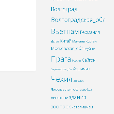
Волгоград
Волгоградская_обл
Вьетнам
Германия
Китай
Мамаев Курган
Далат
Московская_обл
Муйне
Прага
Сайгон
Россия
Хошимин
Саратовская_обл
Чехия
Энгельс
Ярославская_обл
авиабаза
здания
животные
зоопарк
католицизм