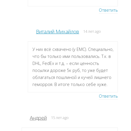
Ответить
Виталий Михайлов
14 лет ago
У них всё схвачено (у ЕМС). Специально,
что бы только ими пользовались. Т.к. в
DHL, FedEx и т.д. – если ценность
посылки дороже 5к руб, то уже будет
облагаться пошлиной и кучей лишнего
геморроя. В итоге только себе хуже.
Ответить
Андрей
15 лет ago