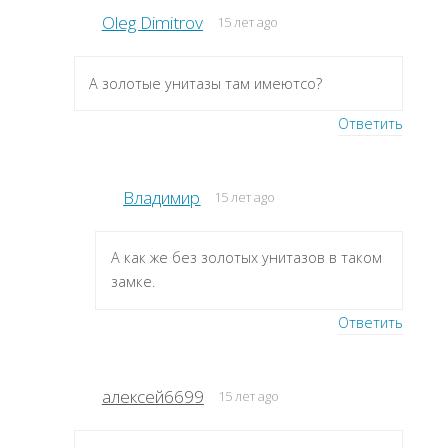
Oleg Dimitrov
15 лет ago
А золотые унитазы там имеютсо?
Ответить
Владимир
15 лет ago
А как же без золотых унитазов в таком
замке.
Ответить
алексей6699
15 лет ago