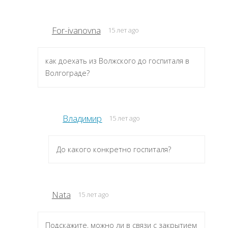
For-ivanovna
15 лет ago
как доехать из Волжского до госпиталя в
Волгограде?
Владимир
15 лет ago
До какого конкретно госпиталя?
Nata
15 лет ago
Подскажите, можно ли в связи с закрытием