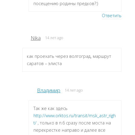
посещению родины предков?:)
Ответить
Nika
14 лет ago
как проехать через волгоград, маршрут
саратов – элиста
Владимир
14 лет ago
Так же как здесь
http://www.orktos.ru/transit/msk_astr_righ
t/
, только в п.6 сразу после моста на
перекрестке направо и далее все