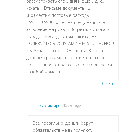
рассматривать его 3 дня и еще 7 дней
искать,, ..Вписьме документы !!,,
,,Возместим постовые расходы,,
??????!!!!!!!????!!!Пошел на почту написать
заявление на розыск.Встретили отказом-
пройдет месяц(!) потом пишите. НЕ
ПОЛЬЗУЙТЕСЬ УСЛУГАМИ E M S ! ОПАСНО !!!
P.S. Узнал что есть DHL почта. В 2 раза
дороже, сроки меньше,ответственность
полная, ппоч.отправление отслеживается
в любой момент.
Ответить
Владимир
15 лет ago
Все правильно, деньги берут,
обязательств не выполняют.