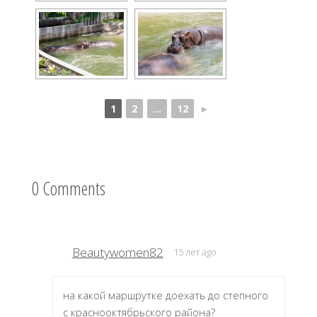
1
2
...
12
►
0 Comments
Beautywomen82
15 лет ago
на какой маршрутке доехать до степного
с краснооктябрьского района?