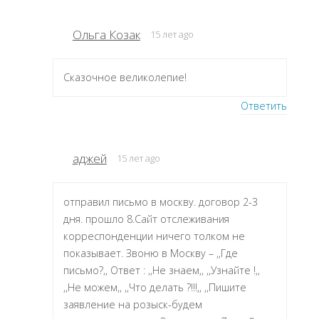
Ольга Козак
15 лет ago
Сказочное великолепие!
Ответить
аджей
15 лет ago
отправил письмо в москву. договор 2-3
дня. прошло 8.Сайт отслеживания
корреспонденции ничего толком не
показывает. Звоню в Москву – ,,Где
письмо?,, Ответ : ,,Не знаем,, ,,Узнайте !,,
,,Не можем,, ,,Что делать ?!!!,, ,,Пишите
заявление на розыск-будем