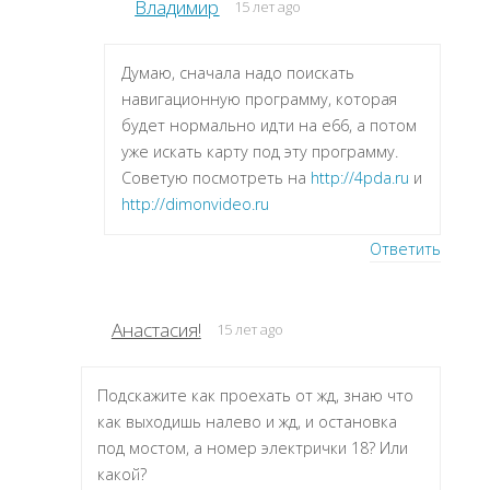
Владимир
15 лет ago
Думаю, сначала надо поискать
навигационную программу, которая
будет нормально идти на e66, а потом
уже искать карту под эту программу.
Советую посмотреть на
http://4pda.ru
и
http://dimonvideo.ru
Ответить
Анастасия!
15 лет ago
Подскажите как проехать от жд, знаю что
как выходишь налево и жд, и остановка
под мостом, а номер электрички 18? Или
какой?