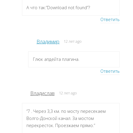
А что так:”Download not found”?
Ответить
Владимир
12 лет ago
Глюк апдейта плагина.
Ответить
Владислав
12 лет ago
“7 . Через 3,3 км. по мосту пересекаем
Волго-Донской канал. За мостом
перекресток. Проезжаем прямо.”