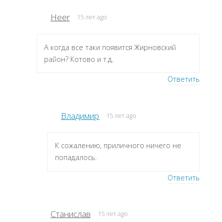
Heer
15 лет ago
А когда все таки появится Жирновский
район? Котово и т.д.
Ответить
Владимир
15 лет ago
К сожалению, приличного ничего не
попадалось.
Ответить
Станислав
15 лет ago