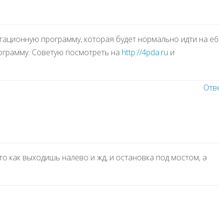
гационную программу, которая будет нормально идти на e6
программу. Советую посмотреть на
http://4pda.ru
и
Отв
то как выходишь налево и жд, и остановка под мостом, а