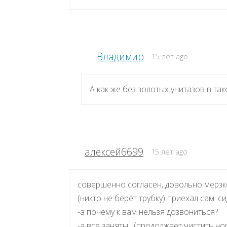
Владимир
15 лет ago
А как же без золотых унитазов в так
алексей6699
15 лет ago
совершенно согласен, довольно мерзко
(никто не берёт трубку) приехал сам. с
-а почему к вам нельзя дозвониться?
-а все заняты…(продолжает чистить ног