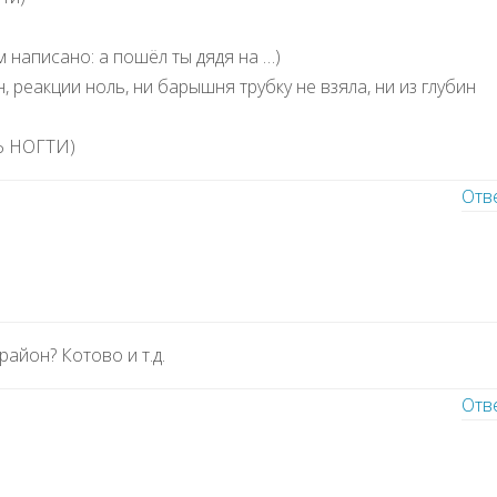
м написано: а пошёл ты дядя на …)
, реакции ноль, ни барышня трубку не взяла, ни из глубин
 НОГТИ)
Отв
район? Котово и т.д.
Отв