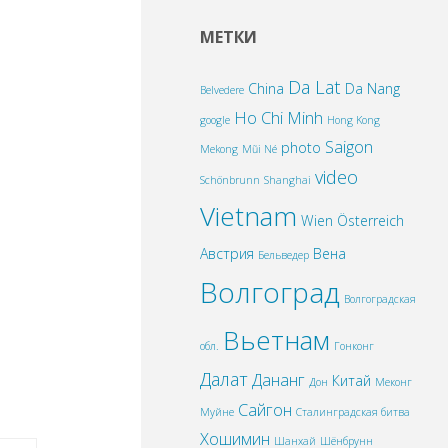
МЕТКИ
Da Lat
China
Da Nang
Belvedere
Ho Chi Minh
google
Hong Kong
Saigon
photo
Mekong
Mũi Né
video
Schönbrunn
Shanghai
Vietnam
Wien
Österreich
Австрия
Вена
Бельведер
Волгоград
Волгоградская
Вьетнам
обл.
Гонконг
Далат
Дананг
Китай
Дон
Меконг
Сайгон
Муйне
Сталинградская битва
Хошимин
Шанхай
Шёнбрунн