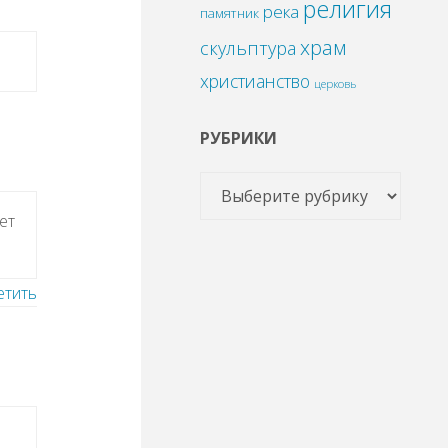
религия
река
памятник
храм
скульптура
христианство
церковь
РУБРИКИ
ет
етить