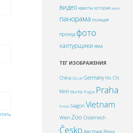
видео
идиоты
история
карта
панорама
полиция
фото
проезд
халтурщики
яма
ТЕГ ИЗОБРАЖЕНИЯ
Germany
China
Ho Chi
Da Lat
Praha
Minh
Mui Ne
Prague
Vietnam
Saigon
Russia
етить
Zoo
Wien
Österreich
Česko
Австрия
Вена