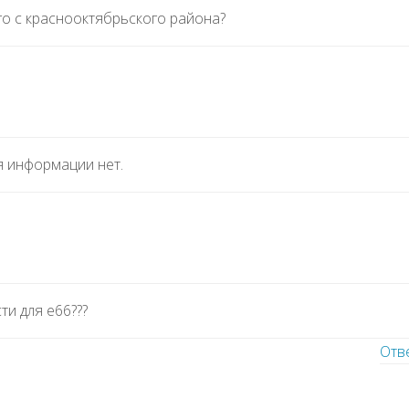
го с краснооктябрьского района?
я информации нет.
ти для е66???
Отв