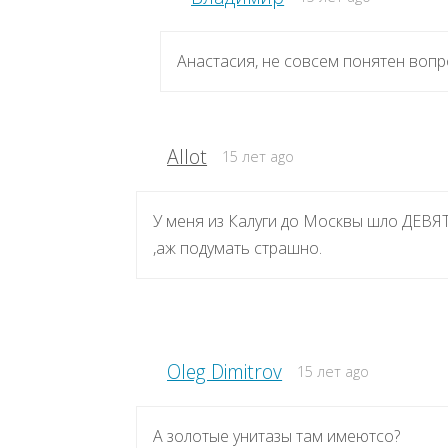
Анастасия, не совсем понятен вопро
Allot
15 лет ago
У меня из Калуги до Москвы шло ДЕВЯТЬ
,аж подумать страшно.
Oleg Dimitrov
15 лет ago
А золотые унитазы там имеютсо?