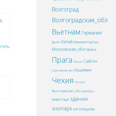
Волгоград
Волгоградская_обл
6,
Вьетнам
Германия
Китай
Мамаев Курган
Далат
етить
Московская_обл
Муйне
Прага
Сайгон
Россия
Хошимин
Саратовская_обл
Чехия
Энгельс
Ярославская_обл
авиабаза
здания
животные
зоопарк
католицизм