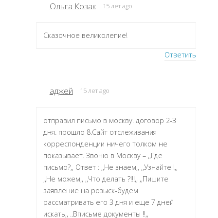
Ольга Козак
15 лет ago
Сказочное великолепие!
Ответить
аджей
15 лет ago
отправил письмо в москву. договор 2-3
дня. прошло 8.Сайт отслеживания
корреспонденции ничего толком не
показывает. Звоню в Москву – ,,Где
письмо?,, Ответ : ,,Не знаем,, ,,Узнайте !,,
,,Не можем,, ,,Что делать ?!!!,, ,,Пишите
заявление на розыск-будем
рассматривать его 3 дня и еще 7 дней
искать,, ..Вписьме документы !!,,