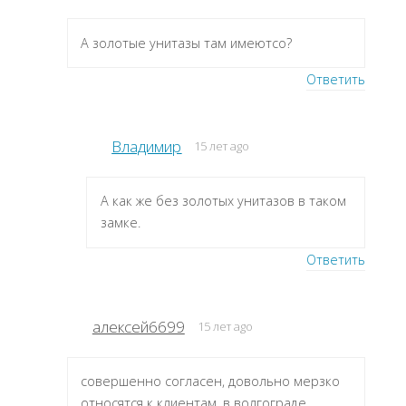
А золотые унитазы там имеютсо?
Ответить
Владимир
15 лет ago
А как же без золотых унитазов в таком
замке.
Ответить
алексей6699
15 лет ago
совершенно согласен, довольно мерзко
относятся к клиентам. в волгограде