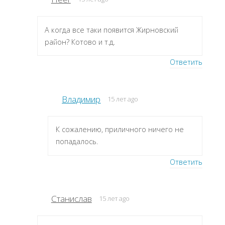
А когда все таки появится Жирновский
район? Котово и т.д.
Ответить
Владимир
15 лет ago
К сожалению, приличного ничего не
попадалось.
Ответить
Станислав
15 лет ago