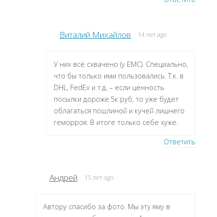
Виталий Михайлов
14 лет ago
У них всё схвачено (у ЕМС). Специально,
что бы только ими пользовались. Т.к. в
DHL, FedEx и т.д. – если ценность
посылки дороже 5к руб, то уже будет
облагаться пошлиной и кучей лишнего
геморроя. В итоге только себе хуже.
Ответить
Андрей
15 лет ago
Автору спасибо за фото. Мы эту яму в