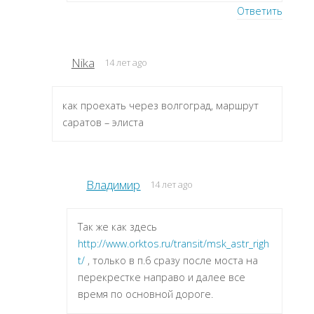
Ответить
Nika
14 лет ago
как проехать через волгоград, маршрут
саратов – элиста
Владимир
14 лет ago
Так же как здесь
http://www.orktos.ru/transit/msk_astr_righ
t/
, только в п.6 сразу после моста на
перекрестке направо и далее все
время по основной дороге.