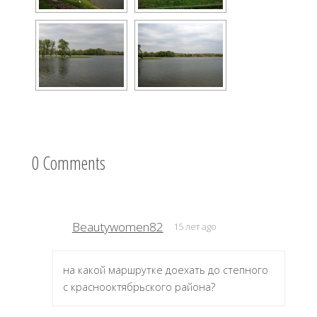
0 Comments
Beautywomen82
15 лет ago
на какой маршрутке доехать до степного
с краснооктябрьского района?