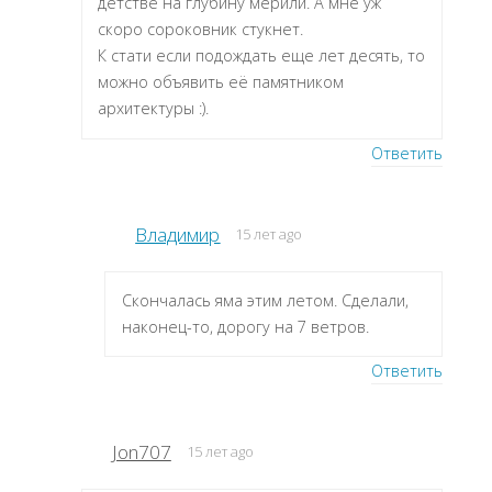
детстве на глубину мерили. А мне уж
скоро сороковник стукнет.
К стати если подождать еще лет десять, то
можно объявить её памятником
архитектуры :).
Ответить
Владимир
15 лет ago
Скончалась яма этим летом. Сделали,
наконец-то, дорогу на 7 ветров.
Ответить
Jon707
15 лет ago