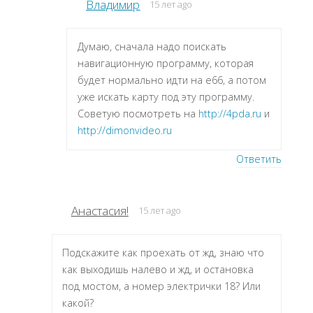
Владимир
15 лет ago
Думаю, сначала надо поискать
навигационную программу, которая
будет нормально идти на e66, а потом
уже искать карту под эту программу.
Советую посмотреть на
http://4pda.ru
и
http://dimonvideo.ru
Ответить
Анастасия!
15 лет ago
Подскажите как проехать от жд, знаю что
как выходишь налево и жд, и остановка
под мостом, а номер электрички 18? Или
какой?