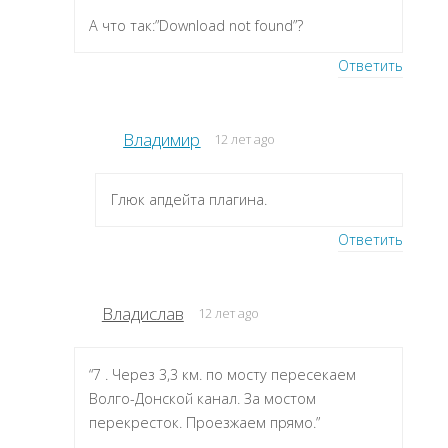
А что так:”Download not found”?
Ответить
Владимир
12 лет ago
Глюк апдейта плагина.
Ответить
Владислав
12 лет ago
“7 . Через 3,3 км. по мосту пересекаем
Волго-Донской канал. За мостом
перекресток. Проезжаем прямо.”