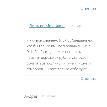
Ответить
Виталий Михайлов
14 лет ago
У них всё схвачено (у ЕМС). Специально,
что бы только ими пользовались. Т.к. в
DHL, FedEx и т.д. – если ценность
посылки дороже 5к руб, то уже будет
облагаться пошлиной и кучей лишнего
геморроя. В итоге только себе хуже.
Ответить
Андрей
15 лет ago