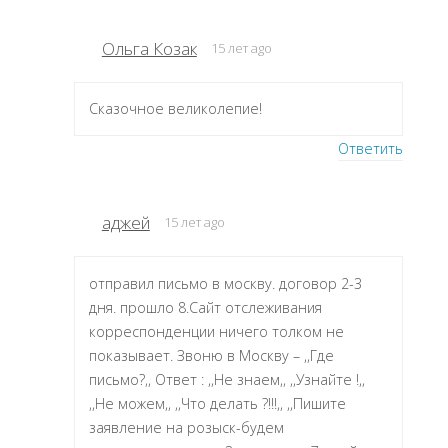
Ольга Козак
15 лет ago
Сказочное великолепие!
Ответить
аджей
15 лет ago
отправил письмо в москву. договор 2-3
дня. прошло 8.Сайт отслеживания
корреспонденции ничего толком не
показывает. Звоню в Москву – ,,Где
письмо?,, Ответ : ,,Не знаем,, ,,Узнайте !,,
,,Не можем,, ,,Что делать ?!!!,, ,,Пишите
заявление на розыск-будем