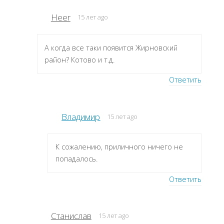
Heer
15 лет ago
А когда все таки появится Жирновский
район? Котово и т.д.
Ответить
Владимир
15 лет ago
К сожалению, приличного ничего не
попадалось.
Ответить
Станислав
15 лет ago