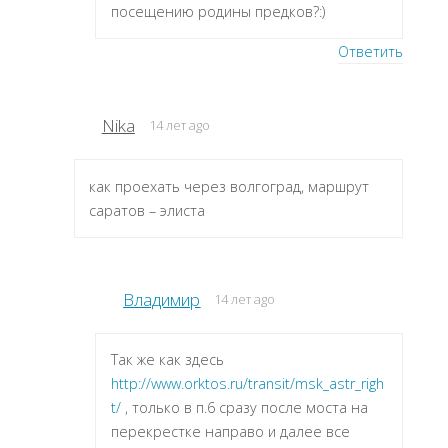
посещению родины предков?:)
Ответить
Nika
14 лет ago
как проехать через волгоград, маршрут
саратов – элиста
Владимир
14 лет ago
Так же как здесь
http://www.orktos.ru/transit/msk_astr_righ
t/
, только в п.6 сразу после моста на
перекрестке направо и далее все