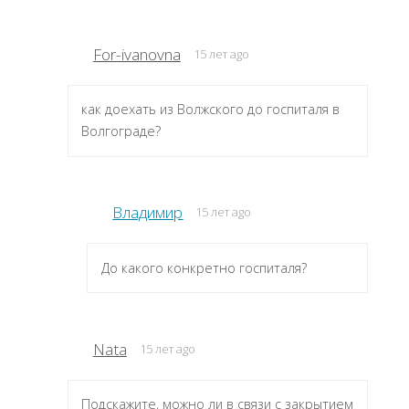
For-ivanovna
15 лет ago
как доехать из Волжского до госпиталя в
Волгограде?
Владимир
15 лет ago
До какого конкретно госпиталя?
Nata
15 лет ago
Подскажите, можно ли в связи с закрытием