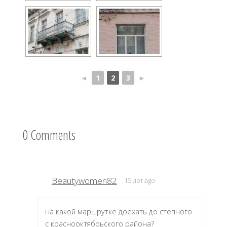
◄
1
2
3
►
0 Comments
Beautywomen82
15 лет ago
на какой маршрутке доехать до степного
с краснооктябрьского района?