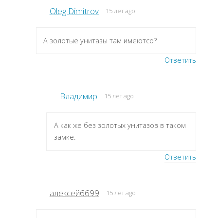
Oleg Dimitrov
15 лет ago
А золотые унитазы там имеютсо?
Ответить
Владимир
15 лет ago
А как же без золотых унитазов в таком
замке.
Ответить
алексей6699
15 лет ago