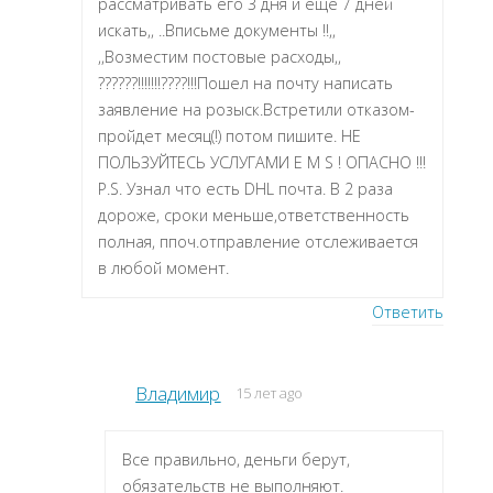
рассматривать его 3 дня и еще 7 дней
искать,, ..Вписьме документы !!,,
,,Возместим постовые расходы,,
??????!!!!!!!????!!!Пошел на почту написать
заявление на розыск.Встретили отказом-
пройдет месяц(!) потом пишите. НЕ
ПОЛЬЗУЙТЕСЬ УСЛУГАМИ E M S ! ОПАСНО !!!
P.S. Узнал что есть DHL почта. В 2 раза
дороже, сроки меньше,ответственность
полная, ппоч.отправление отслеживается
в любой момент.
Ответить
Владимир
15 лет ago
Все правильно, деньги берут,
обязательств не выполняют.