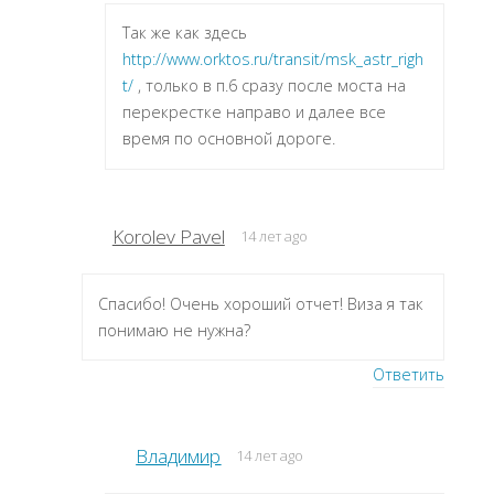
Так же как здесь
http://www.orktos.ru/transit/msk_astr_righ
t/
, только в п.6 сразу после моста на
перекрестке направо и далее все
время по основной дороге.
Korolev Pavel
14 лет ago
Спасибо! Очень хороший отчет! Виза я так
понимаю не нужна?
Ответить
Владимир
14 лет ago