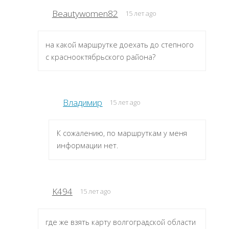
Beautywomen82
15 лет ago
на какой маршрутке доехать до степного
с краснооктябрьского района?
Владимир
15 лет ago
К сожалению, по маршруткам у меня
информации нет.
K494
15 лет ago
где же взять карту волгоградской области