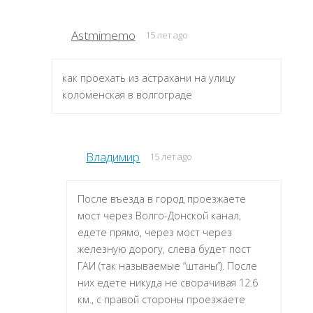
Astmimemo
15 лет ago
как проехать из астрахани на улицу
коломенская в волгограде
Владимир
15 лет ago
После въезда в город проезжаете
мост через Волго-Донской канал,
едете прямо, через мост через
железную дорогу, слева будет пост
ГАИ (так называемые “штаны”). После
них едете никуда не сворачивая 12.6
км., с правой стороны проезжаете