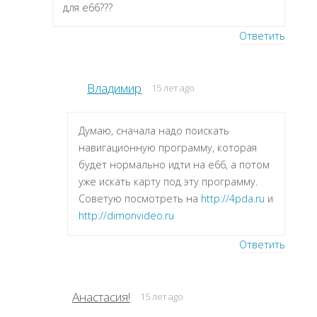
для е66???
Ответить
Владимир
15 лет ago
Думаю, сначала надо поискать
навигационную программу, которая
будет нормально идти на e66, а потом
уже искать карту под эту программу.
Советую посмотреть на
http://4pda.ru
и
http://dimonvideo.ru
Ответить
Анастасия!
15 лет ago