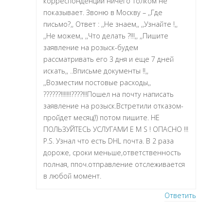
корреспонденции ничего толком не
показывает. Звоню в Москву – ,,Где
письмо?,, Ответ : ,,Не знаем,, ,,Узнайте !,,
,,Не можем,, ,,Что делать ?!!!,, ,,Пишите
заявление на розыск-будем
рассматривать его 3 дня и еще 7 дней
искать,, ..Вписьме документы !!,,
,,Возместим постовые расходы,,
??????!!!!!!!????!!!Пошел на почту написать
заявление на розыск.Встретили отказом-
пройдет месяц(!) потом пишите. НЕ
ПОЛЬЗУЙТЕСЬ УСЛУГАМИ E M S ! ОПАСНО !!!
P.S. Узнал что есть DHL почта. В 2 раза
дороже, сроки меньше,ответственность
полная, ппоч.отправление отслеживается
в любой момент.
Ответить