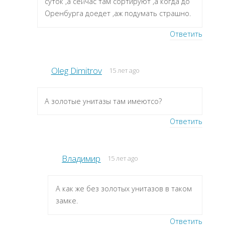
суток ,а сейчас там сортируют ,а когда до
Оренбурга доедет ,аж подумать страшно.
Ответить
Oleg Dimitrov
15 лет ago
А золотые унитазы там имеютсо?
Ответить
Владимир
15 лет ago
А как же без золотых унитазов в таком
замке.
Ответить