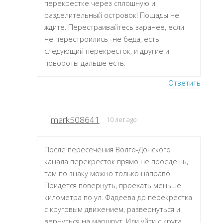
перекрестке через сплошную и
разделительный островок! Пощады не
ждите. Перестраивайтесь заранее, если
не перестроились -не беда, есть
следующий перекресток, и другие и
повороты дальше есть.
Ответить
mark508641
10 лет ago
После пересечения Волго-Донского
канала перекресток прямо не проедешь,
там по знаку можно только направо.
Придется повернуть, проехать меньше
километра по ул. Фадеева до перекрестка
с круговым движением, развернуться и
вернуться на маршрут. Или уйти с круга