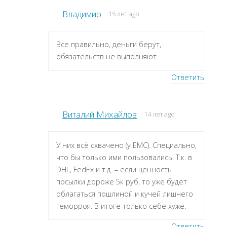
Владимир
15 лет ago
Все правильно, деньги берут,
обязательств не выполняют.
Ответить
Виталий Михайлов
14 лет ago
У них всё схвачено (у ЕМС). Специально,
что бы только ими пользовались. Т.к. в
DHL, FedEx и т.д. – если ценность
посылки дороже 5к руб, то уже будет
облагаться пошлиной и кучей лишнего
геморроя. В итоге только себе хуже.
Ответить