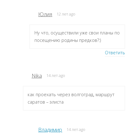
Юлия
12 лет ago
Ну что, осуществили уже свои планы по
посещению родины предков?:)
Ответить
Nika
14 лет ago
как проехать через волгоград, маршрут
саратов – элиста
Владимир
14 лет ago