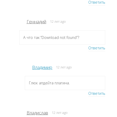
Ответить
Геннадий
12 лет ago
А что так:”Download not found”?
Ответить
Владимир
12 лет ago
Глюк апдейта плагина.
Ответить
Владислав
12 лет ago