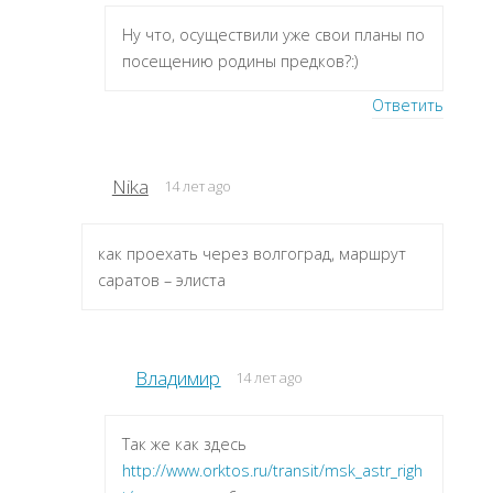
Ну что, осуществили уже свои планы по
посещению родины предков?:)
Ответить
Nika
14 лет ago
как проехать через волгоград, маршрут
саратов – элиста
Владимир
14 лет ago
Так же как здесь
http://www.orktos.ru/transit/msk_astr_righ