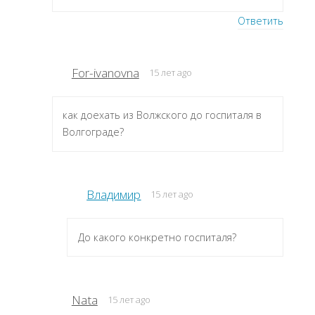
Ответить
For-ivanovna
15 лет ago
как доехать из Волжского до госпиталя в
Волгограде?
Владимир
15 лет ago
До какого конкретно госпиталя?
Nata
15 лет ago