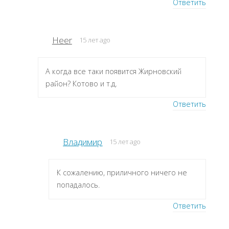
Ответить
Heer
15 лет ago
А когда все таки появится Жирновский
район? Котово и т.д.
Ответить
Владимир
15 лет ago
К сожалению, приличного ничего не
попадалось.
Ответить