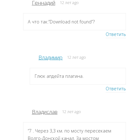
Геннадий
12 лет ago
А что так:”Download not found”?
Ответить
Владимир
12 лет ago
Глюк апдейта плагина.
Ответить
Владислав
12 лет ago
“7 . Через 3,3 км. по мосту пересекаем
Волго-Донской канал. За мостом