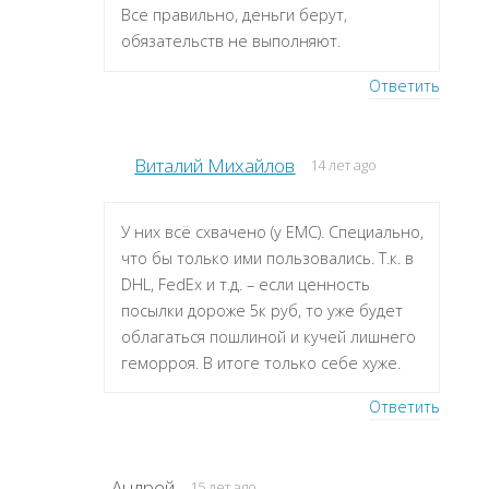
Все правильно, деньги берут,
обязательств не выполняют.
Ответить
Виталий Михайлов
14 лет ago
У них всё схвачено (у ЕМС). Специально,
что бы только ими пользовались. Т.к. в
DHL, FedEx и т.д. – если ценность
посылки дороже 5к руб, то уже будет
облагаться пошлиной и кучей лишнего
геморроя. В итоге только себе хуже.
Ответить
Андрей
15 лет ago