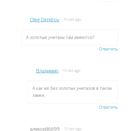
Oleg Dimitrov
15 лет ago
А золотые унитазы там имеютсо?
Ответить
Владимир
15 лет ago
А как же без золотых унитазов в таком
замке.
Ответить
алексей6699
15 лет ago