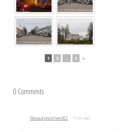
1
2
...
5
►
0 Comments
Beautywomen82
15 лет ago