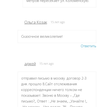
метров пересекает ул. Коломенскую.
Ольга Козак
15 лет ago
Сказочное великолепие!
Ответить
аджей
15 лет ago
отправил письмо в москву. договор 2-3
дня. прошло 8.Сайт отслеживания
корреспонденции ничего толком не
показывает. Звоню в Москву – ,,Где
письмо?,, Ответ : ,,Не знаем,, ,,Узнайте !,,
,,Не можем,, ,,Что делать ?!!!,, ,,Пишите