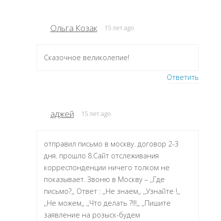
Ольга Козак
15 лет ago
Сказочное великолепие!
Ответить
аджей
15 лет ago
отправил письмо в москву. договор 2-3
дня. прошло 8.Сайт отслеживания
корреспонденции ничего толком не
показывает. Звоню в Москву – ,,Где
письмо?,, Ответ : ,,Не знаем,, ,,Узнайте !,,
,,Не можем,, ,,Что делать ?!!!,, ,,Пишите
заявление на розыск-будем