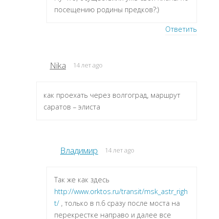
посещению родины предков?:)
Ответить
Nika
14 лет ago
как проехать через волгоград, маршрут
саратов – элиста
Владимир
14 лет ago
Так же как здесь
http://www.orktos.ru/transit/msk_astr_righ
t/
, только в п.6 сразу после моста на
перекрестке направо и далее все