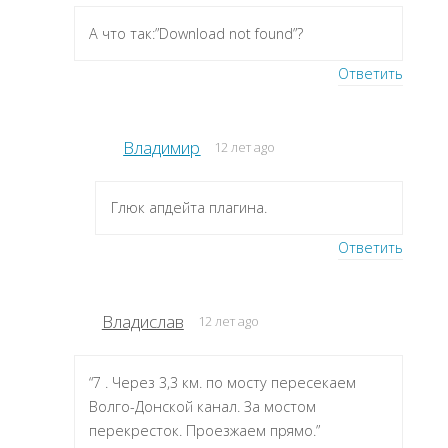
А что так:”Download not found”?
Ответить
Владимир
12 лет ago
Глюк апдейта плагина.
Ответить
Владислав
12 лет ago
“7 . Через 3,3 км. по мосту пересекаем
Волго-Донской канал. За мостом
перекресток. Проезжаем прямо.”