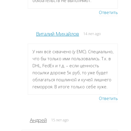
обязательств не выполняют.
Ответить
Виталий Михайлов
14 лет ago
У них всё схвачено (у ЕМС). Специально,
что бы только ими пользовались. Т.к. в
DHL, FedEx и т.д. – если ценность
посылки дороже 5к руб, то уже будет
облагаться пошлиной и кучей лишнего
геморроя. В итоге только себе хуже.
Ответить
Андрей
15 лет ago