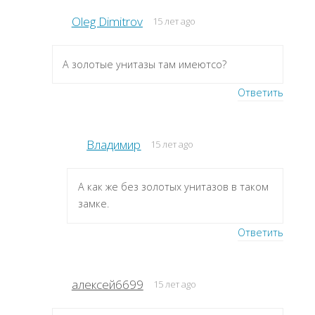
Oleg Dimitrov
15 лет ago
А золотые унитазы там имеютсо?
Ответить
Владимир
15 лет ago
А как же без золотых унитазов в таком
замке.
Ответить
алексей6699
15 лет ago