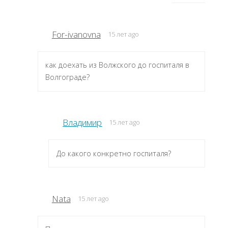
For-ivanovna
15 лет ago
как доехать из Волжского до госпиталя в
Волгограде?
Владимир
15 лет ago
До какого конкретно госпиталя?
Nata
15 лет ago