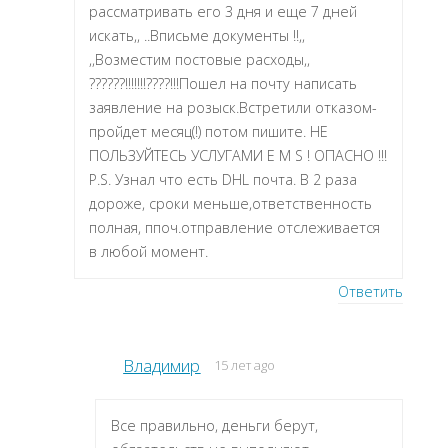
рассматривать его 3 дня и еще 7 дней
искать,, ..Вписьме документы !!,,
,,Возместим постовые расходы,,
??????!!!!!!!????!!!Пошел на почту написать
заявление на розыск.Встретили отказом-
пройдет месяц(!) потом пишите. НЕ
ПОЛЬЗУЙТЕСЬ УСЛУГАМИ E M S ! ОПАСНО !!!
P.S. Узнал что есть DHL почта. В 2 раза
дороже, сроки меньше,ответственность
полная, ппоч.отправление отслеживается
в любой момент.
Ответить
Владимир
15 лет ago
Все правильно, деньги берут,