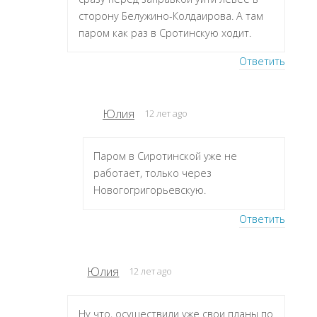
сторону Белужино-Колдаирова. А там
паром как раз в Сротинскую ходит.
Ответить
Юлия
12 лет ago
Паром в Сиротинской уже не
работает, только через
Новогогригорьевскую.
Ответить
Юлия
12 лет ago
Ну что, осуществили уже свои планы по