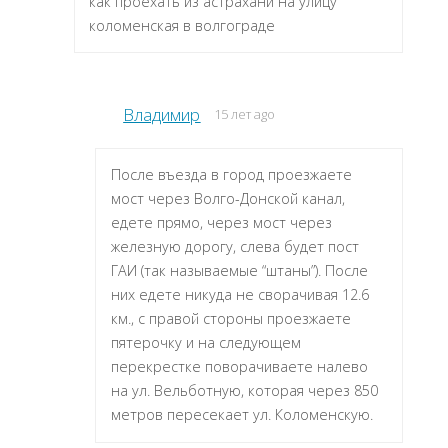
как проехать из астрахани на улицу
коломенская в волгограде
Владимир
15 лет ago
После въезда в город проезжаете
мост через Волго-Донской канал,
едете прямо, через мост через
железную дорогу, слева будет пост
ГАИ (так называемые “штаны”). После
них едете никуда не сворачивая 12.6
км., с правой стороны проезжаете
пятерочку и на следующем
перекрестке поворачиваете налево
на ул. Вельботную, которая через 850
метров пересекает ул. Коломенскую.