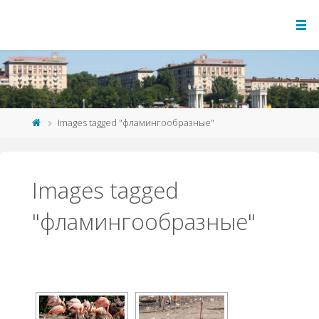
Images tagged "фламингообразные"
Images tagged
"фламингообразные"