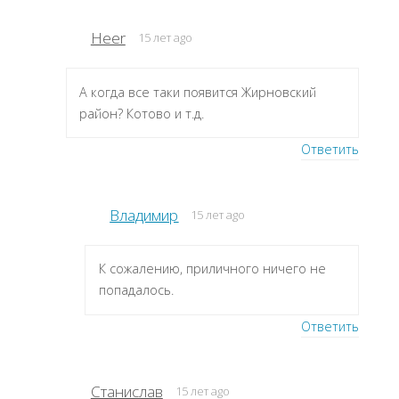
Heer
15 лет ago
А когда все таки появится Жирновский
район? Котово и т.д.
Ответить
Владимир
15 лет ago
К сожалению, приличного ничего не
попадалось.
Ответить
Станислав
15 лет ago