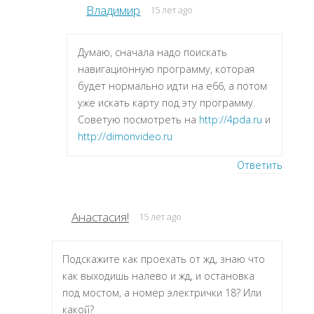
Владимир
15 лет ago
Думаю, сначала надо поискать
навигационную программу, которая
будет нормально идти на e66, а потом
уже искать карту под эту программу.
Советую посмотреть на
http://4pda.ru
и
http://dimonvideo.ru
Ответить
Анастасия!
15 лет ago
Подскажите как проехать от жд, знаю что
как выходишь налево и жд, и остановка
под мостом, а номер электрички 18? Или
какой?