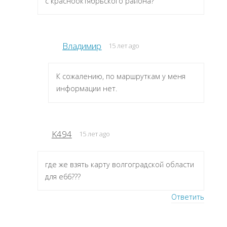
с краснооктябрьского района?
Владимир
15 лет ago
К сожалению, по маршруткам у меня
информации нет.
K494
15 лет ago
где же взять карту волгоградской области
для е66???
Ответить