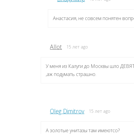
Анастасия, не совсем понятен вопро
Allot
15 лет ago
У меня из Калуги до Москвы шло ДЕВЯТЬ
,аж подумать страшно.
Oleg Dimitrov
15 лет ago
А золотые унитазы там имеютсо?