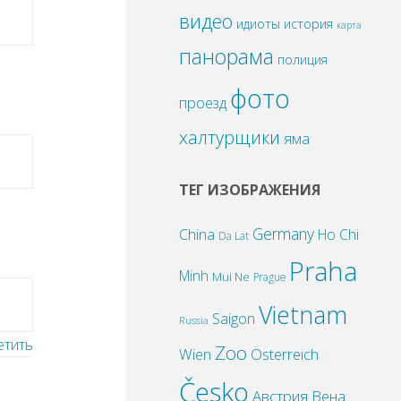
видео
идиоты
история
карта
панорама
полиция
фото
проезд
халтурщики
яма
ТЕГ ИЗОБРАЖЕНИЯ
Germany
China
Ho Chi
Da Lat
Praha
Minh
Mui Ne
Prague
Vietnam
Saigon
Russia
етить
Zoo
Wien
Österreich
Česko
Австрия
Вена