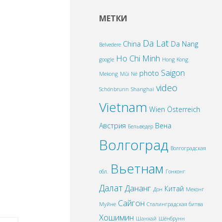
МЕТКИ
Da Lat
China
Da Nang
Belvedere
Ho Chi Minh
google
Hong Kong
Saigon
photo
Mekong
Mũi Né
video
Schönbrunn
Shanghai
Vietnam
Wien
Österreich
Австрия
Вена
Бельведер
Волгоград
Волгоградская
Вьетнам
обл.
Гонконг
Далат
Дананг
Китай
Дон
Меконг
Сайгон
Муйне
Сталинградская битва
Хошимин
Шанхай
Шёнбрунн