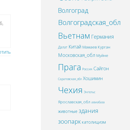
Волгоград
Волгоградская_обл
6,
Вьетнам
Германия
Китай
Мамаев Курган
Далат
етить
Московская_обл
Муйне
Прага
Сайгон
Россия
Хошимин
Саратовская_обл
Чехия
Энгельс
Ярославская_обл
авиабаза
здания
животные
зоопарк
католицизм