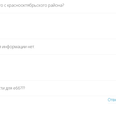
го с краснооктябрьского района?
я информации нет.
ти для е66???
Отв