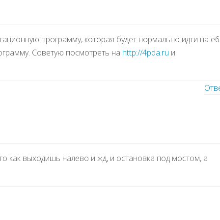
гационную программу, которая будет нормально идти на e6
программу. Советую посмотреть на
http://4pda.ru
и
Отв
то как выходишь налево и жд, и остановка под мостом, а