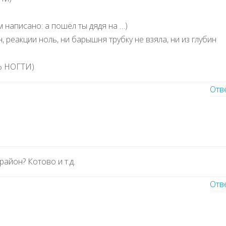
м написано: а пошёл ты дядя на …)
, реакции ноль, ни барышня трубку не взяла, ни из глубин
 НОГТИ)
Отв
район? Котово и т.д.
Отв