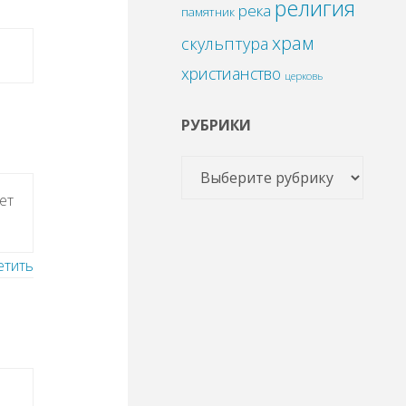
религия
река
памятник
храм
скульптура
христианство
церковь
РУБРИКИ
ет
етить