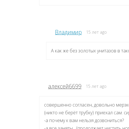
Владимир
15 лет ago
А как же без золотых унитазов в так
алексей6699
15 лет ago
совершенно согласен, довольно мерзко
(никто не берёт трубку) приехал сам. с
-а почему к вам нельзя дозвониться?
-а все заняты…(продолжает чистить ног