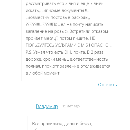
рассматривать его 3 дня и еще 7 дней
искать,, ..Вписьме документы !!,,
,,Возместим постовые расходы,,
??????!!!!!!!????!!!Пошел на почту написать
заявление на розыск.Встретили отказом-
пройдет месяц(!) потом пишите. НЕ
ПОЛЬЗУЙТЕСЬ УСЛУГАМИ E M S ! ОПАСНО !!!
P.S. Узнал что есть DHL почта. В 2 раза
дороже, сроки меньше,ответственность
полная, ппоч.отправление отслеживается
в любой момент.
Ответить
Владимир
15 лет ago
Все правильно, деньги берут,