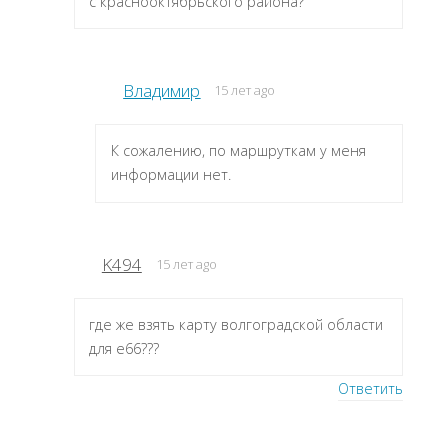
с краснооктябрьского района?
Владимир
15 лет ago
К сожалению, по маршруткам у меня
информации нет.
K494
15 лет ago
где же взять карту волгоградской области
для е66???
Ответить