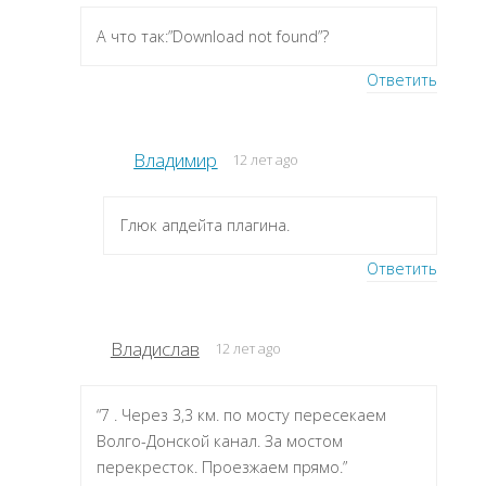
А что так:”Download not found”?
Ответить
Владимир
12 лет ago
Глюк апдейта плагина.
Ответить
Владислав
12 лет ago
“7 . Через 3,3 км. по мосту пересекаем
Волго-Донской канал. За мостом
перекресток. Проезжаем прямо.”