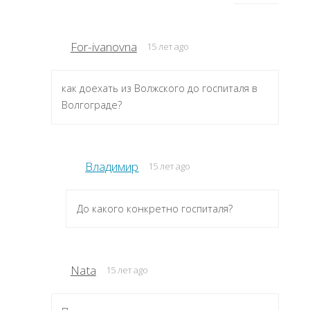
For-ivanovna
15 лет ago
как доехать из Волжского до госпиталя в
Волгограде?
Владимир
15 лет ago
До какого конкретно госпиталя?
Nata
15 лет ago