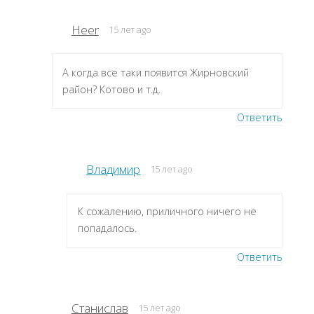
Heer
15 лет ago
А когда все таки появится Жирновский
район? Котово и т.д.
Ответить
Владимир
15 лет ago
К сожалению, приличного ничего не
попадалось.
Ответить
Станислав
15 лет ago