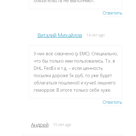
обязательств не выполняют.
Ответить
Виталий Михайлов
14 лет ago
У них всё схвачено (у ЕМС). Специально,
что бы только ими пользовались. Т.к. в
DHL, FedEx и т.д. – если ценность
посылки дороже 5к руб, то уже будет
облагаться пошлиной и кучей лишнего
геморроя. В итоге только себе хуже.
Ответить
Андрей
15 лет ago