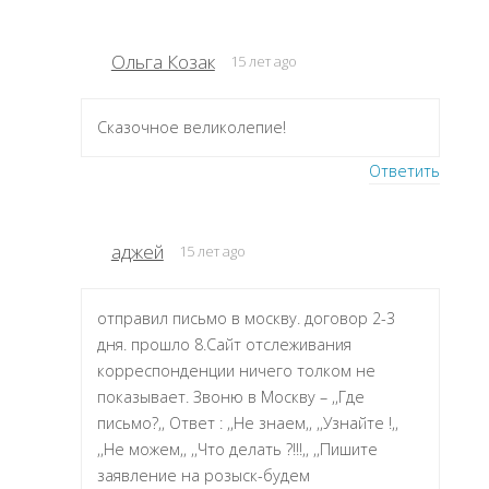
Ольга Козак
15 лет ago
Сказочное великолепие!
Ответить
аджей
15 лет ago
отправил письмо в москву. договор 2-3
дня. прошло 8.Сайт отслеживания
корреспонденции ничего толком не
показывает. Звоню в Москву – ,,Где
письмо?,, Ответ : ,,Не знаем,, ,,Узнайте !,,
,,Не можем,, ,,Что делать ?!!!,, ,,Пишите
заявление на розыск-будем