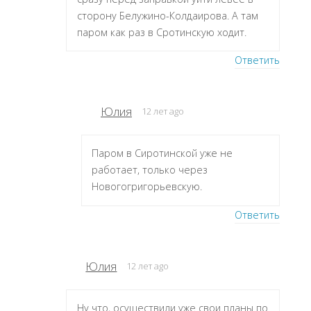
сторону Белужино-Колдаирова. А там
паром как раз в Сротинскую ходит.
Ответить
Юлия
12 лет ago
Паром в Сиротинской уже не
работает, только через
Новогогригорьевскую.
Ответить
Юлия
12 лет ago
Ну что, осуществили уже свои планы по