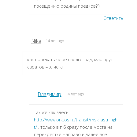
посещению родины предков?:)
Ответить
Nika
14 лет ago
как проехать через волгоград, маршрут
саратов – элиста
Владимир
14 лет ago
Так же как здесь
http://www.orktos.ru/transit/msk_astr_righ
t/
, только в п.6 сразу после моста на
перекрестке направо и далее все