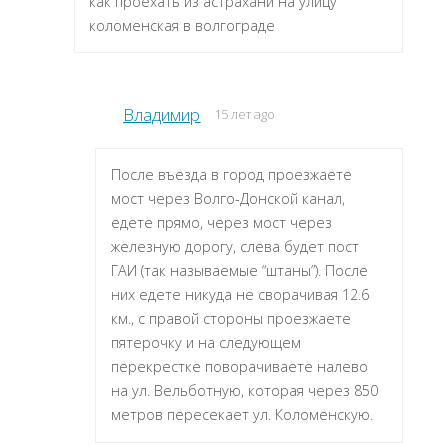
как проехать из астрахани на улицу
коломенская в волгограде
Владимир
15 лет ago
После въезда в город проезжаете
мост через Волго-Донской канал,
едете прямо, через мост через
железную дорогу, слева будет пост
ГАИ (так называемые “штаны”). После
них едете никуда не сворачивая 12.6
км., с правой стороны проезжаете
пятерочку и на следующем
перекрестке поворачиваете налево
на ул. Вельботную, которая через 850
метров пересекает ул. Коломенскую.