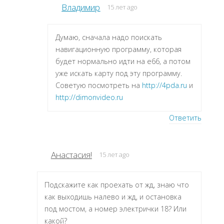
Владимир
15 лет ago
Думаю, сначала надо поискать
навигационную программу, которая
будет нормально идти на e66, а потом
уже искать карту под эту программу.
Советую посмотреть на
http://4pda.ru
и
http://dimonvideo.ru
Ответить
Анастасия!
15 лет ago
Подскажите как проехать от жд, знаю что
как выходишь налево и жд, и остановка
под мостом, а номер электрички 18? Или
какой?