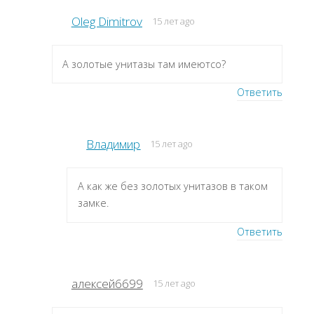
Oleg Dimitrov
15 лет ago
А золотые унитазы там имеютсо?
Ответить
Владимир
15 лет ago
А как же без золотых унитазов в таком
замке.
Ответить
алексей6699
15 лет ago