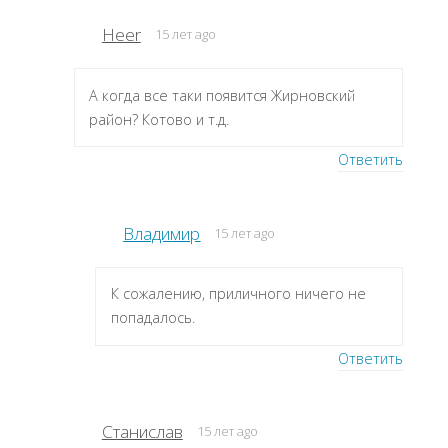
Heer
15 лет ago
А когда все таки появится Жирновский
район? Котово и т.д.
Ответить
Владимир
15 лет ago
К сожалению, приличного ничего не
попадалось.
Ответить
Станислав
15 лет ago