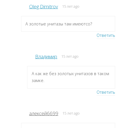
Oleg Dimitrov
15 лет ago
А золотые унитазы там имеютсо?
Ответить
Владимир
15 лет ago
А как же без золотых унитазов в таком
замке.
Ответить
алексей6699
15 лет ago