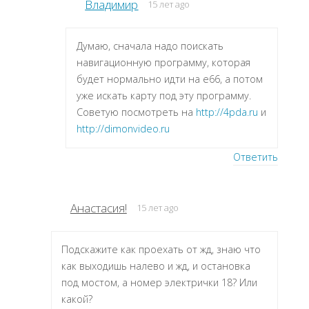
Владимир
15 лет ago
Думаю, сначала надо поискать
навигационную программу, которая
будет нормально идти на e66, а потом
уже искать карту под эту программу.
Советую посмотреть на
http://4pda.ru
и
http://dimonvideo.ru
Ответить
Анастасия!
15 лет ago
Подскажите как проехать от жд, знаю что
как выходишь налево и жд, и остановка
под мостом, а номер электрички 18? Или
какой?