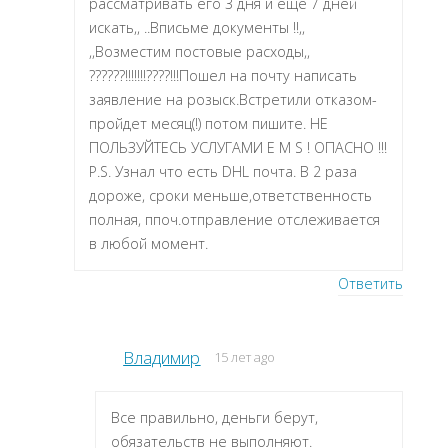
рассматривать его 3 дня и еще 7 дней
искать,, ..Вписьме документы !!,,
,,Возместим постовые расходы,,
??????!!!!!!!????!!!Пошел на почту написать
заявление на розыск.Встретили отказом-
пройдет месяц(!) потом пишите. НЕ
ПОЛЬЗУЙТЕСЬ УСЛУГАМИ E M S ! ОПАСНО !!!
P.S. Узнал что есть DHL почта. В 2 раза
дороже, сроки меньше,ответственность
полная, ппоч.отправление отслеживается
в любой момент.
Ответить
Владимир
15 лет ago
Все правильно, деньги берут,
обязательств не выполняют.