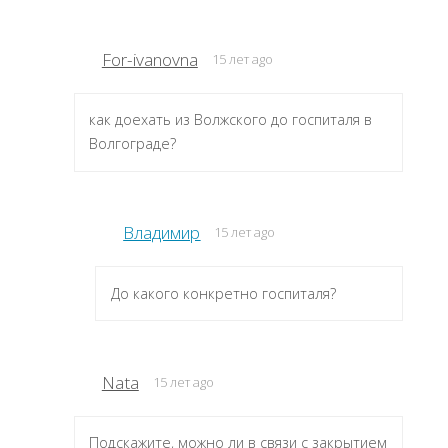
For-ivanovna
15 лет ago
как доехать из Волжского до госпиталя в
Волгограде?
Владимир
15 лет ago
До какого конкретно госпиталя?
Nata
15 лет ago
Подскажите, можно ли в связи с закрытием