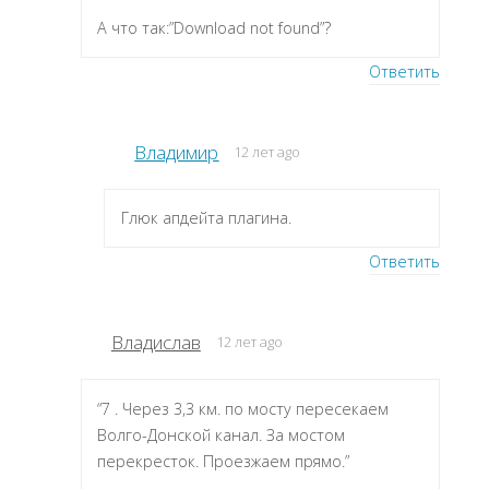
А что так:”Download not found”?
Ответить
Владимир
12 лет ago
Глюк апдейта плагина.
Ответить
Владислав
12 лет ago
“7 . Через 3,3 км. по мосту пересекаем
Волго-Донской канал. За мостом
перекресток. Проезжаем прямо.”