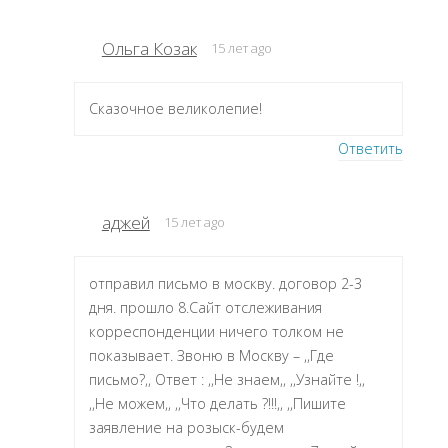
Ольга Козак
15 лет ago
Сказочное великолепие!
Ответить
аджей
15 лет ago
отправил письмо в москву. договор 2-3
дня. прошло 8.Сайт отслеживания
корреспонденции ничего толком не
показывает. Звоню в Москву – ,,Где
письмо?,, Ответ : ,,Не знаем,, ,,Узнайте !,,
,,Не можем,, ,,Что делать ?!!!,, ,,Пишите
заявление на розыск-будем