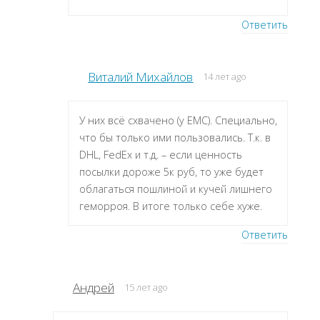
Ответить
Виталий Михайлов
14 лет ago
У них всё схвачено (у ЕМС). Специально,
что бы только ими пользовались. Т.к. в
DHL, FedEx и т.д. – если ценность
посылки дороже 5к руб, то уже будет
облагаться пошлиной и кучей лишнего
геморроя. В итоге только себе хуже.
Ответить
Андрей
15 лет ago