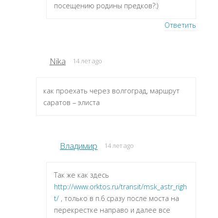
посещению родины предков?:)
Ответить
Nika
14 лет ago
как проехать через волгоград, маршрут
саратов – элиста
Владимир
14 лет ago
Так же как здесь
http://www.orktos.ru/transit/msk_astr_righ
t/
, только в п.6 сразу после моста на
перекрестке направо и далее все