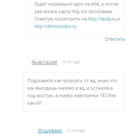
будет нормально идти на e66, а потом
уже искать карту под эту программу.
Советую посмотреть на
http://4pda.ru
и
http://dimonvideo.ru
Ответить
Анастасия!
15 лет ago
Подскажите как проехать от жд, знаю что
как выходишь налево и жд, и остановка
под мостом, а номер электрички 18? Или
какой?
Владимир
15 лет ago