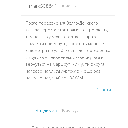
mark508641
10 лет ago
После пересечения Волго-Донского
канала перекресток прямо не проедешь,
там по знаку можно только направо.
Придется повернуть, проехать меньше
километра по ул. Фадеева до перекрестка
с круговым движением, развернуться и
вернуться на маршрут. Или уйти с круга
направо на ул. Удмуртскую и еще раз
направо на ул. 40 лет ВЛКСМ.
Ответить
Владимир
10 лет ago
Проще, скорее всего, до упора ехать и