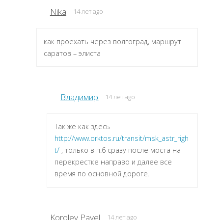
Nika
14 лет ago
как проехать через волгоград, маршрут
саратов – элиста
Владимир
14 лет ago
Так же как здесь
http://www.orktos.ru/transit/msk_astr_righ
t/
, только в п.6 сразу после моста на
перекрестке направо и далее все
время по основной дороге.
Korolev Pavel
14 лет ago