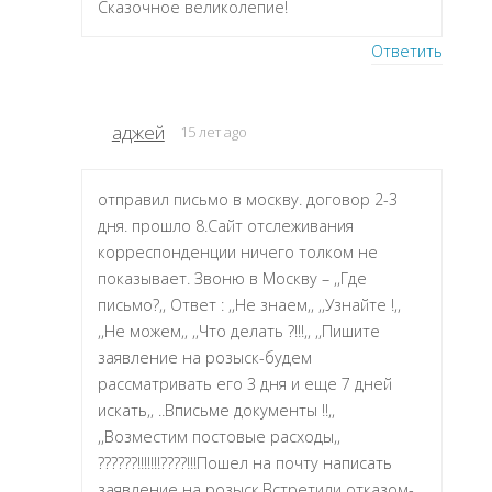
Сказочное великолепие!
Ответить
аджей
15 лет ago
отправил письмо в москву. договор 2-3
дня. прошло 8.Сайт отслеживания
корреспонденции ничего толком не
показывает. Звоню в Москву – ,,Где
письмо?,, Ответ : ,,Не знаем,, ,,Узнайте !,,
,,Не можем,, ,,Что делать ?!!!,, ,,Пишите
заявление на розыск-будем
рассматривать его 3 дня и еще 7 дней
искать,, ..Вписьме документы !!,,
,,Возместим постовые расходы,,
??????!!!!!!!????!!!Пошел на почту написать
заявление на розыск.Встретили отказом-