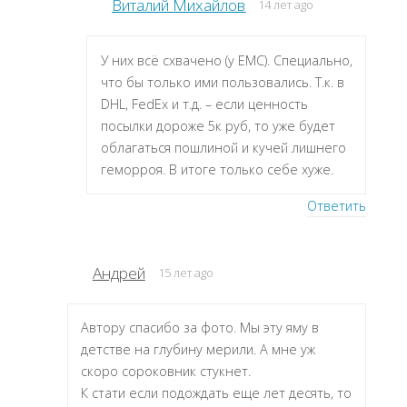
Виталий Михайлов
14 лет ago
У них всё схвачено (у ЕМС). Специально,
что бы только ими пользовались. Т.к. в
DHL, FedEx и т.д. – если ценность
посылки дороже 5к руб, то уже будет
облагаться пошлиной и кучей лишнего
геморроя. В итоге только себе хуже.
Ответить
Андрей
15 лет ago
Автору спасибо за фото. Мы эту яму в
детстве на глубину мерили. А мне уж
скоро сороковник стукнет.
К стати если подождать еще лет десять, то