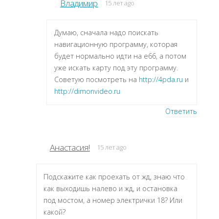
Владимир
15 лет ago
Думаю, сначала надо поискать
навигационную программу, которая
будет нормально идти на e66, а потом
уже искать карту под эту программу.
Советую посмотреть на
http://4pda.ru
и
http://dimonvideo.ru
Ответить
Анастасия!
15 лет ago
Подскажите как проехать от жд, знаю что
как выходишь налево и жд, и остановка
под мостом, а номер электрички 18? Или
какой?