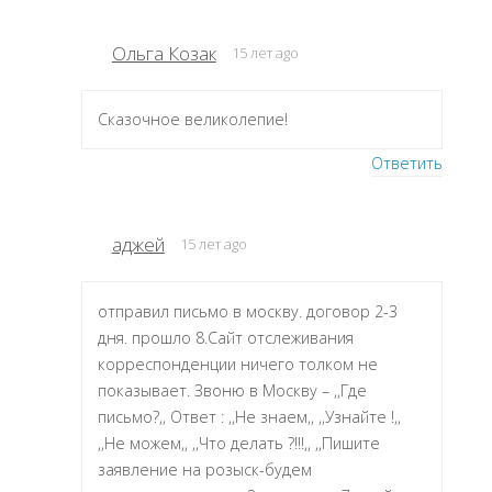
Ольга Козак
15 лет ago
Сказочное великолепие!
Ответить
аджей
15 лет ago
отправил письмо в москву. договор 2-3
дня. прошло 8.Сайт отслеживания
корреспонденции ничего толком не
показывает. Звоню в Москву – ,,Где
письмо?,, Ответ : ,,Не знаем,, ,,Узнайте !,,
,,Не можем,, ,,Что делать ?!!!,, ,,Пишите
заявление на розыск-будем