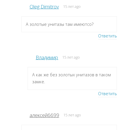
Oleg Dimitrov
15 лет ago
А золотые унитазы там имеютсо?
Ответить
Владимир
15 лет ago
А как же без золотых унитазов в таком
замке.
Ответить
алексей6699
15 лет ago