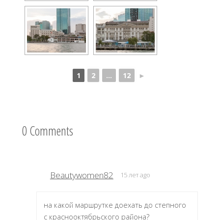
1
2
...
12
►
0 Comments
Beautywomen82
15 лет ago
на какой маршрутке доехать до степного
с краснооктябрьского района?