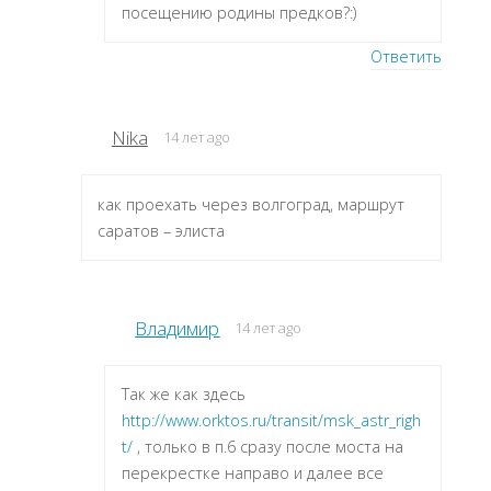
посещению родины предков?:)
Ответить
Nika
14 лет ago
как проехать через волгоград, маршрут
саратов – элиста
Владимир
14 лет ago
Так же как здесь
http://www.orktos.ru/transit/msk_astr_righ
t/
, только в п.6 сразу после моста на
перекрестке направо и далее все