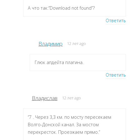
А что так:”Download not found”?
Ответить
Владимир
12 лет ago
Глюк апдейта плагина.
Ответить
Владислав
12 лет ago
“7 . Через 3,3 км. по мосту пересекаем
Волго-Донской канал. За мостом
перекресток. Проезжаем прямо.”