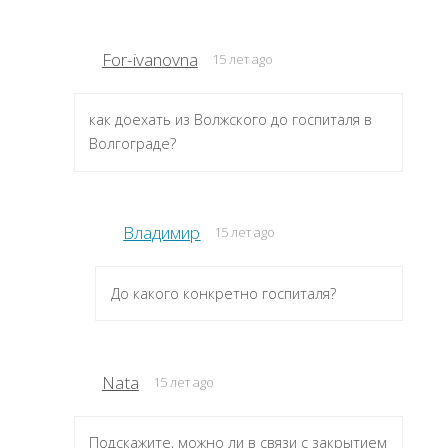
For-ivanovna
15 лет ago
как доехать из Волжского до госпиталя в
Волгограде?
Владимир
15 лет ago
До какого конкретно госпиталя?
Nata
15 лет ago
Подскажите, можно ли в связи с закрытием