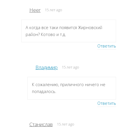
Heer
15 лет ago
А когда все таки появится Жирновский
район? Котово и т.д.
Ответить
Владимир
15 лет ago
К сожалению, приличного ничего не
попадалось.
Ответить
Станислав
15 лет ago