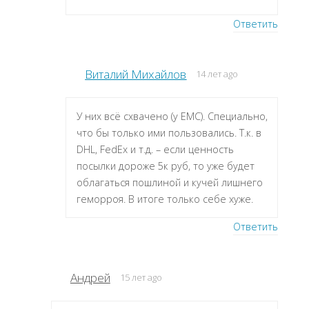
Ответить
Виталий Михайлов
14 лет ago
У них всё схвачено (у ЕМС). Специально,
что бы только ими пользовались. Т.к. в
DHL, FedEx и т.д. – если ценность
посылки дороже 5к руб, то уже будет
облагаться пошлиной и кучей лишнего
геморроя. В итоге только себе хуже.
Ответить
Андрей
15 лет ago