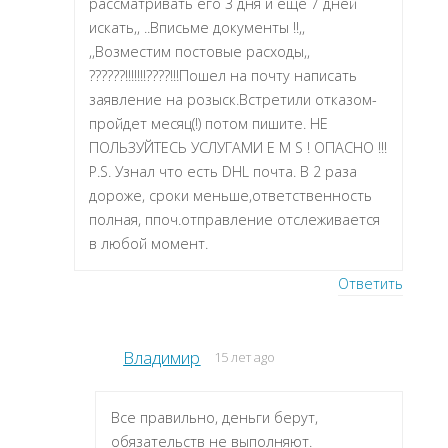
рассматривать его 3 дня и еще 7 дней
искать,, ..Вписьме документы !!,,
,,Возместим постовые расходы,,
??????!!!!!!!????!!!Пошел на почту написать
заявление на розыск.Встретили отказом-
пройдет месяц(!) потом пишите. НЕ
ПОЛЬЗУЙТЕСЬ УСЛУГАМИ E M S ! ОПАСНО !!!
P.S. Узнал что есть DHL почта. В 2 раза
дороже, сроки меньше,ответственность
полная, ппоч.отправление отслеживается
в любой момент.
Ответить
Владимир
15 лет ago
Все правильно, деньги берут,
обязательств не выполняют.