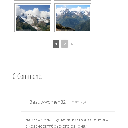
1
2
►
0 Comments
Beautywomen82
15 лет ago
на какой маршрутке доехать до степного
с краснооктябрьского района?