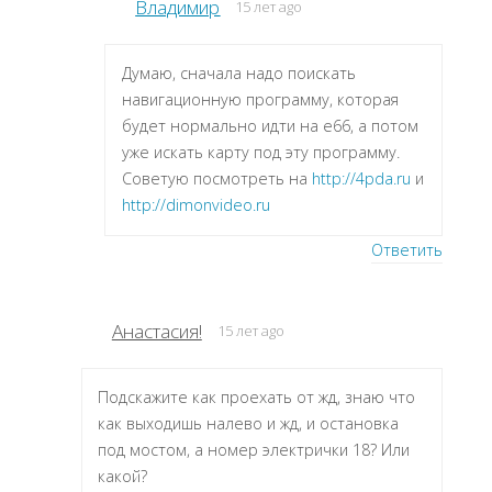
Владимир
15 лет ago
Думаю, сначала надо поискать
навигационную программу, которая
будет нормально идти на e66, а потом
уже искать карту под эту программу.
Советую посмотреть на
http://4pda.ru
и
http://dimonvideo.ru
Ответить
Анастасия!
15 лет ago
Подскажите как проехать от жд, знаю что
как выходишь налево и жд, и остановка
под мостом, а номер электрички 18? Или
какой?