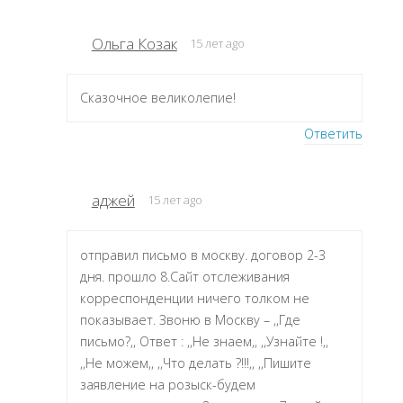
Ольга Козак
15 лет ago
Сказочное великолепие!
Ответить
аджей
15 лет ago
отправил письмо в москву. договор 2-3
дня. прошло 8.Сайт отслеживания
корреспонденции ничего толком не
показывает. Звоню в Москву – ,,Где
письмо?,, Ответ : ,,Не знаем,, ,,Узнайте !,,
,,Не можем,, ,,Что делать ?!!!,, ,,Пишите
заявление на розыск-будем