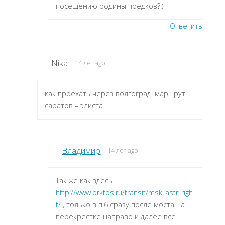
посещению родины предков?:)
Ответить
Nika
14 лет ago
как проехать через волгоград, маршрут
саратов – элиста
Владимир
14 лет ago
Так же как здесь
http://www.orktos.ru/transit/msk_astr_righ
t/
, только в п.6 сразу после моста на
перекрестке направо и далее все