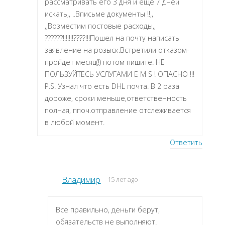
рассматривать его 3 дня и еще 7 дней
искать,, ..Вписьме документы !!,,
,,Возместим постовые расходы,,
??????!!!!!!!????!!!Пошел на почту написать
заявление на розыск.Встретили отказом-
пройдет месяц(!) потом пишите. НЕ
ПОЛЬЗУЙТЕСЬ УСЛУГАМИ E M S ! ОПАСНО !!!
P.S. Узнал что есть DHL почта. В 2 раза
дороже, сроки меньше,ответственность
полная, ппоч.отправление отслеживается
в любой момент.
Ответить
Владимир
15 лет ago
Все правильно, деньги берут,
обязательств не выполняют.