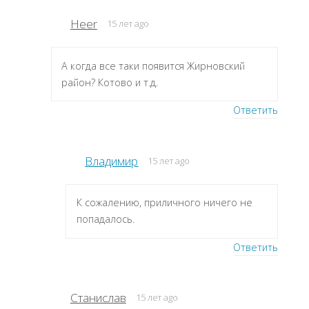
Heer
15 лет ago
А когда все таки появится Жирновский
район? Котово и т.д.
Ответить
Владимир
15 лет ago
К сожалению, приличного ничего не
попадалось.
Ответить
Станислав
15 лет ago