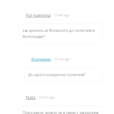
For-ivanovna
15 лет ago
как доехать из Волжского до госпиталя в
Волгограде?
Владимир
15 лет ago
До какого конкретно госпиталя?
Nata
15 лет ago
Подскажите, можно ли в связи с закрытием