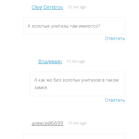
Oleg Dimitrov
15 лет ago
А золотые унитазы там имеютсо?
Ответить
Владимир
15 лет ago
А как же без золотых унитазов в таком
замке.
Ответить
алексей6699
15 лет ago