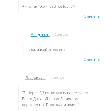
А что так:”Download not found”?
Ответить
Владимир
12 лет ago
Глюк апдейта плагина.
Ответить
Владислав
12 лет ago
“7 . Через 3,3 км. по мосту пересекаем
Волго-Донской канал. За мостом
перекресток. Проезжаем прямо.”