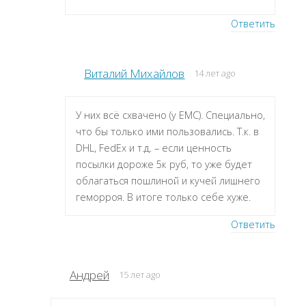
Ответить
Виталий Михайлов
14 лет ago
У них всё схвачено (у ЕМС). Специально,
что бы только ими пользовались. Т.к. в
DHL, FedEx и т.д. – если ценность
посылки дороже 5к руб, то уже будет
облагаться пошлиной и кучей лишнего
геморроя. В итоге только себе хуже.
Ответить
Андрей
15 лет ago