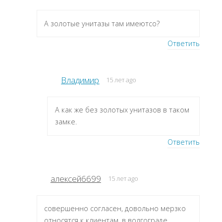
А золотые унитазы там имеютсо?
Ответить
Владимир
15 лет ago
А как же без золотых унитазов в таком
замке.
Ответить
алексей6699
15 лет ago
совершенно согласен, довольно мерзко
относятся к клиентам. в волгограде