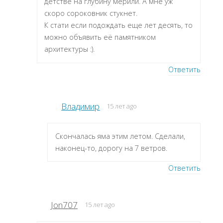
детстве на глубину мерили. А мне уж
скоро сороковник стукнет.
К стати если подождать еще лет десять, то
можно объявить её памятником
архитектуры :).
Ответить
Владимир
15 лет ago
Скончалась яма этим летом. Сделали,
наконец-то, дорогу на 7 ветров.
Ответить
Jon707
15 лет ago