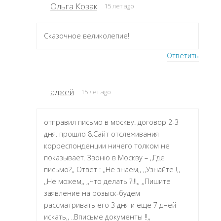
Ольга Козак
15 лет ago
Сказочное великолепие!
Ответить
аджей
15 лет ago
отправил письмо в москву. договор 2-3
дня. прошло 8.Сайт отслеживания
корреспонденции ничего толком не
показывает. Звоню в Москву – ,,Где
письмо?,, Ответ : ,,Не знаем,, ,,Узнайте !,,
,,Не можем,, ,,Что делать ?!!!,, ,,Пишите
заявление на розыск-будем
рассматривать его 3 дня и еще 7 дней
искать,, ..Вписьме документы !!,,