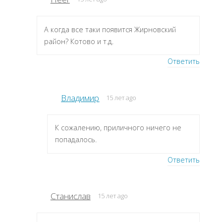
А когда все таки появится Жирновский
район? Котово и т.д.
Ответить
Владимир
15 лет ago
К сожалению, приличного ничего не
попадалось.
Ответить
Станислав
15 лет ago