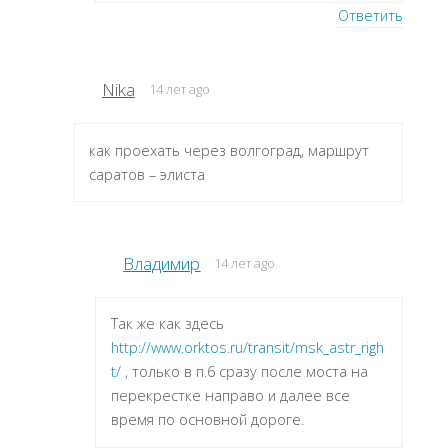
Ответить
Nika
14 лет ago
как проехать через волгоград, маршрут
саратов – элиста
Владимир
14 лет ago
Так же как здесь
http://www.orktos.ru/transit/msk_astr_righ
t/
, только в п.6 сразу после моста на
перекрестке направо и далее все
время по основной дороге.