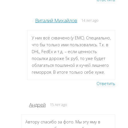
Виталий Михайлов
14 лет ago
У них всё схвачено (у ЕМС). Специально,
что бы только ими пользовались. Т.к. в
DHL, FedEx и т.д. – если ценность
посылки дороже 5к руб, то уже будет
облагаться пошлиной и кучей лишнего
геморроя. В итоге только себе хуже.
Ответить
Андрей
15 лет ago
Автору спасибо за фото. Мы эту яму в