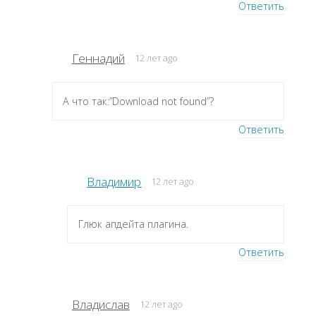
Ответить
Геннадий
12 лет ago
А что так:”Download not found”?
Ответить
Владимир
12 лет ago
Глюк апдейта плагина.
Ответить
Владислав
12 лет ago