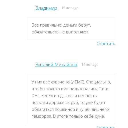
Владимир
15 лет ago
Все правильно, деньги берут,
обязательств не выполняют.
Ответить
Виталий Михайлов
14 лет ago
У них всё схвачено (у ЕМС). Специально,
что бы только ими пользовались. Т.к. в
DHL, FedEx и т.д. – если ценность
посылки дороже 5к руб, то уже будет
облагаться пошлиной и кучей лишнего
геморроя. В итоге только себе хуже.
Ответить