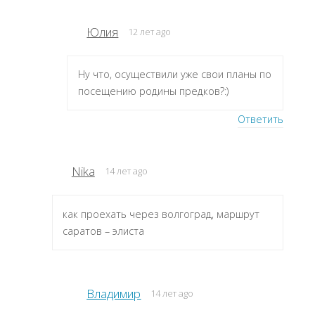
Юлия
12 лет ago
Ну что, осуществили уже свои планы по
посещению родины предков?:)
Ответить
Nika
14 лет ago
как проехать через волгоград, маршрут
саратов – элиста
Владимир
14 лет ago