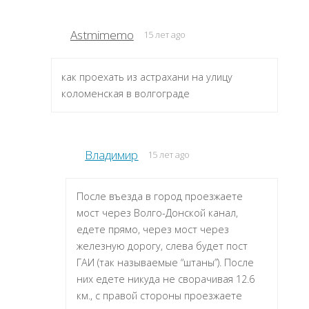
Astmimemo
15 лет ago
как проехать из астрахани на улицу
коломенская в волгограде
Владимир
15 лет ago
После въезда в город проезжаете
мост через Волго-Донской канал,
едете прямо, через мост через
железную дорогу, слева будет пост
ГАИ (так называемые “штаны”). После
них едете никуда не сворачивая 12.6
км., с правой стороны проезжаете