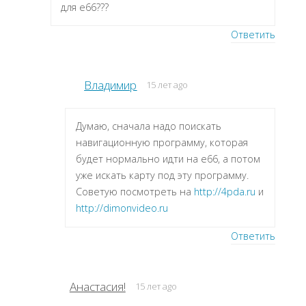
для е66???
Ответить
Владимир
15 лет ago
Думаю, сначала надо поискать
навигационную программу, которая
будет нормально идти на e66, а потом
уже искать карту под эту программу.
Советую посмотреть на
http://4pda.ru
и
http://dimonvideo.ru
Ответить
Анастасия!
15 лет ago