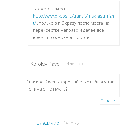
Так же как здесь
http://www.orktos.ru/transit/msk_astr_righ
t/
, только в п.6 сразу после моста на
перекрестке направо и далее все
время по основной дороге.
Korolev Pavel
14 лет ago
Спасибо! Очень хороший отчет! Виза я так
понимаю не нужна?
Ответить
Владимир
14 лет ago