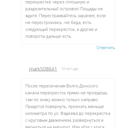
перекрестке через сплошную и
разделительный островок! Пощады не
ждите. Перестраивайтесь заранее, если
не перестроились -не беда, есть
следующий перекресток, и другие и
повороты дальше есть.
Ответить
mark508641
10 лет ago
После пересечения Волго-Донского
канала перекресток прямо не проедешь,
там по знаку можно только направо.
Придется повернуть, проехать меньше
километра по ул. Фадеева до перекрестка
с круговым движением, развернуться и
вернуться на маршрут. Или уйти с круга