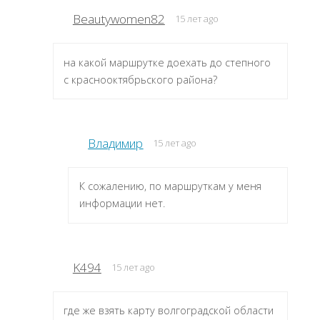
Beautywomen82
15 лет ago
на какой маршрутке доехать до степного
с краснооктябрьского района?
Владимир
15 лет ago
К сожалению, по маршруткам у меня
информации нет.
K494
15 лет ago
где же взять карту волгоградской области