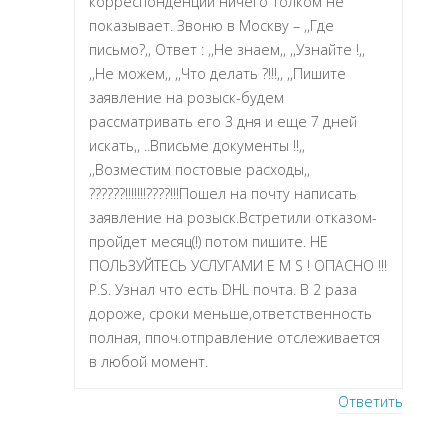
корреспонденции ничего толком не
показывает. Звоню в Москву – ,,Где
письмо?,, Ответ : ,,Не знаем,, ,,Узнайте !,,
,,Не можем,, ,,Что делать ?!!!,, ,,Пишите
заявление на розыск-будем
рассматривать его 3 дня и еще 7 дней
искать,, ..Вписьме документы !!,,
,,Возместим постовые расходы,,
??????!!!!!!!????!!!Пошел на почту написать
заявление на розыск.Встретили отказом-
пройдет месяц(!) потом пишите. НЕ
ПОЛЬЗУЙТЕСЬ УСЛУГАМИ E M S ! ОПАСНО !!!
P.S. Узнал что есть DHL почта. В 2 раза
дороже, сроки меньше,ответственность
полная, ппоч.отправление отслеживается
в любой момент.
Ответить