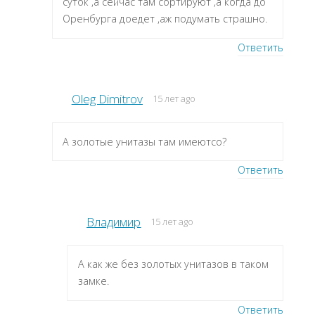
суток ,а сейчас там сортируют ,а когда до
Оренбурга доедет ,аж подумать страшно.
Ответить
Oleg Dimitrov
15 лет ago
А золотые унитазы там имеютсо?
Ответить
Владимир
15 лет ago
А как же без золотых унитазов в таком
замке.
Ответить