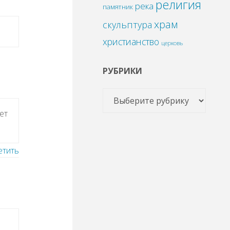
религия
река
памятник
храм
скульптура
христианство
церковь
РУБРИКИ
ет
етить