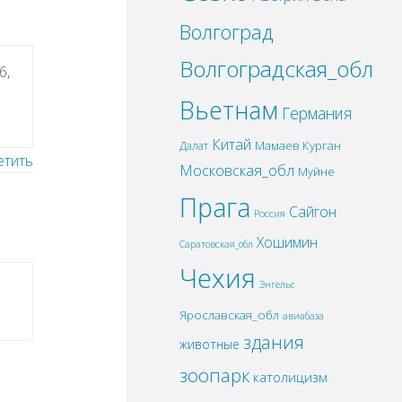
Волгоград
Волгоградская_обл
6,
Вьетнам
Германия
Китай
Мамаев Курган
Далат
етить
Московская_обл
Муйне
Прага
Сайгон
Россия
Хошимин
Саратовская_обл
Чехия
Энгельс
Ярославская_обл
авиабаза
здания
животные
зоопарк
католицизм