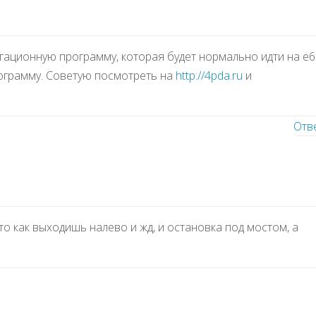
гационную программу, которая будет нормально идти на e6
программу. Советую посмотреть на
http://4pda.ru
и
Отв
то как выходишь налево и жд, и остановка под мостом, а