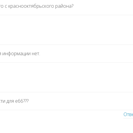
го с краснооктябрьского района?
я информации нет.
ти для е66???
Отв