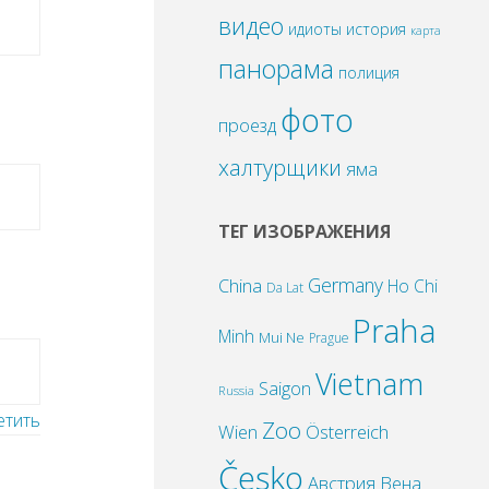
видео
идиоты
история
карта
панорама
полиция
фото
проезд
халтурщики
яма
ТЕГ ИЗОБРАЖЕНИЯ
Germany
China
Ho Chi
Da Lat
Praha
Minh
Mui Ne
Prague
Vietnam
Saigon
Russia
етить
Zoo
Wien
Österreich
Česko
Австрия
Вена