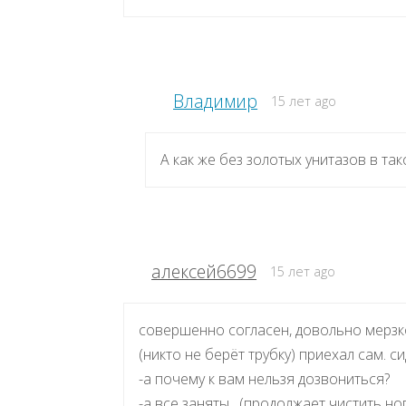
Владимир
15 лет ago
А как же без золотых унитазов в так
алексей6699
15 лет ago
совершенно согласен, довольно мерзко
(никто не берёт трубку) приехал сам. с
-а почему к вам нельзя дозвониться?
-а все заняты…(продолжает чистить ног