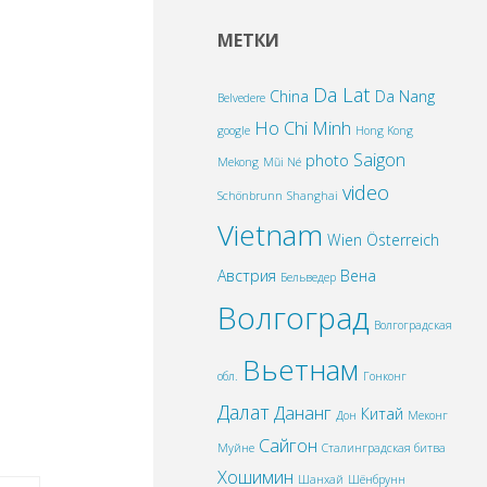
МЕТКИ
Da Lat
China
Da Nang
Belvedere
Ho Chi Minh
google
Hong Kong
Saigon
photo
Mekong
Mũi Né
video
Schönbrunn
Shanghai
Vietnam
Wien
Österreich
Австрия
Вена
Бельведер
Волгоград
Волгоградская
Вьетнам
обл.
Гонконг
Далат
Дананг
Китай
Дон
Меконг
Сайгон
Муйне
Сталинградская битва
Хошимин
Шанхай
Шёнбрунн