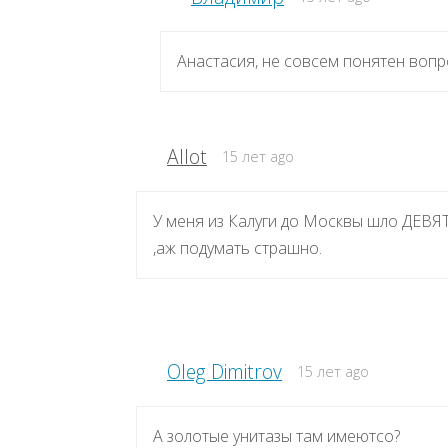
Анастасия, не совсем понятен вопро
Allot
15 лет ago
У меня из Калуги до Москвы шло ДЕВЯТЬ
,аж подумать страшно.
Oleg Dimitrov
15 лет ago
А золотые унитазы там имеютсо?