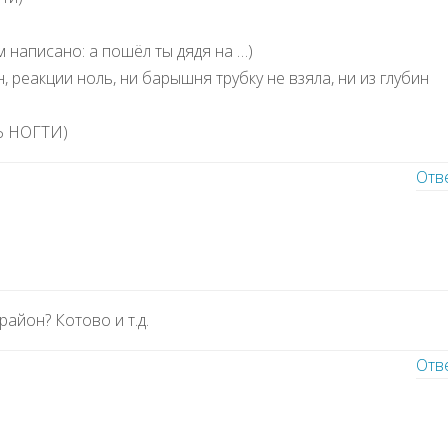
м написано: а пошёл ты дядя на …)
, реакции ноль, ни барышня трубку не взяла, ни из глубин
 НОГТИ)
Отв
район? Котово и т.д.
Отв