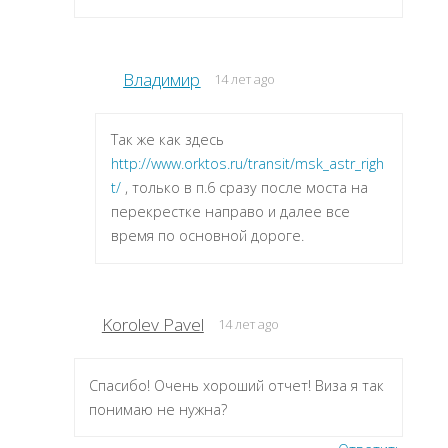
Владимир
14 лет ago
Так же как здесь
http://www.orktos.ru/transit/msk_astr_righ
t/
, только в п.6 сразу после моста на
перекрестке направо и далее все
время по основной дороге.
Korolev Pavel
14 лет ago
Спасибо! Очень хороший отчет! Виза я так
понимаю не нужна?