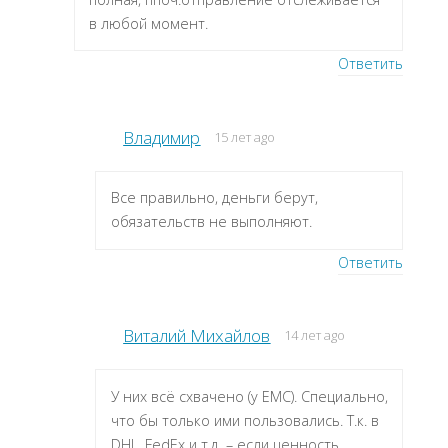
в любой момент.
Ответить
Владимир
15 лет ago
Все правильно, деньги берут,
обязательств не выполняют.
Ответить
Виталий Михайлов
14 лет ago
У них всё схвачено (у ЕМС). Специально,
что бы только ими пользовались. Т.к. в
DHL, FedEx и т.д. – если ценность