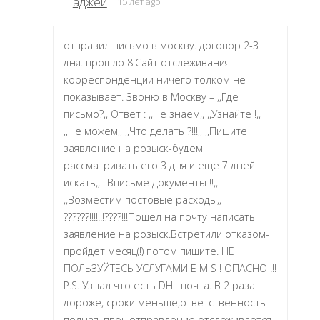
аджей
15 лет ago
отправил письмо в москву. договор 2-3
дня. прошло 8.Сайт отслеживания
корреспонденции ничего толком не
показывает. Звоню в Москву – ,,Где
письмо?,, Ответ : ,,Не знаем,, ,,Узнайте !,,
,,Не можем,, ,,Что делать ?!!!,, ,,Пишите
заявление на розыск-будем
рассматривать его 3 дня и еще 7 дней
искать,, ..Вписьме документы !!,,
,,Возместим постовые расходы,,
??????!!!!!!!????!!!Пошел на почту написать
заявление на розыск.Встретили отказом-
пройдет месяц(!) потом пишите. НЕ
ПОЛЬЗУЙТЕСЬ УСЛУГАМИ E M S ! ОПАСНО !!!
P.S. Узнал что есть DHL почта. В 2 раза
дороже, сроки меньше,ответственность
полная, ппоч.отправление отслеживается