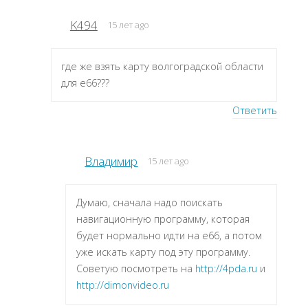
K494
15 лет ago
где же взять карту волгоградской области
для е66???
Ответить
Владимир
15 лет ago
Думаю, сначала надо поискать
навигационную программу, которая
будет нормально идти на e66, а потом
уже искать карту под эту программу.
Советую посмотреть на
http://4pda.ru
и
http://dimonvideo.ru