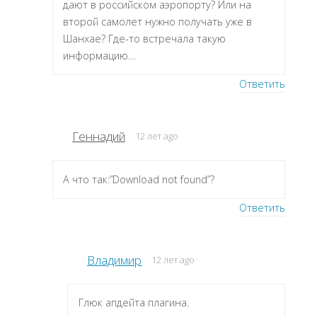
дают в российском аэропорту? Или на
второй самолет нужно получать уже в
Шанхае? Где-то встречала такую
информацию…
Ответить
Геннадий
12 лет ago
А что так:”Download not found”?
Ответить
Владимир
12 лет ago
Глюк апдейта плагина.