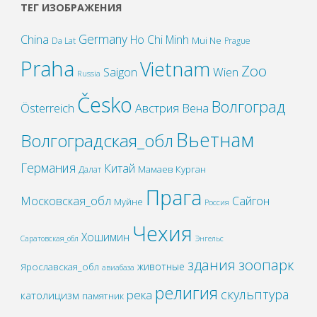
ТЕГ ИЗОБРАЖЕНИЯ
Germany
China
Ho Chi Minh
Mui Ne
Da Lat
Prague
Praha
Vietnam
Zoo
Wien
Saigon
Russia
Česko
Волгоград
Österreich
Австрия
Вена
Вьетнам
Волгоградская_обл
Германия
Китай
Мамаев Курган
Далат
Прага
Московская_обл
Сайгон
Муйне
Россия
Чехия
Хошимин
Саратовская_обл
Энгельс
зоопарк
здания
животные
Ярославская_обл
авиабаза
религия
скульптура
река
католицизм
памятник