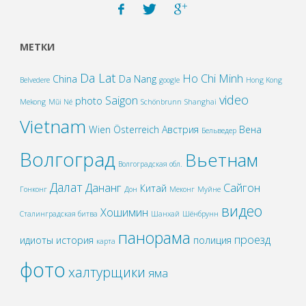
МЕТКИ
Da Lat
Ho Chi Minh
China
Da Nang
Belvedere
google
Hong Kong
video
Saigon
photo
Mekong
Mũi Né
Schönbrunn
Shanghai
Vietnam
Wien
Österreich
Австрия
Вена
Бельведер
Волгоград
Вьетнам
Волгоградская обл.
Далат
Дананг
Сайгон
Китай
Гонконг
Дон
Меконг
Муйне
видео
Хошимин
Сталинградская битва
Шанхай
Шёнбрунн
панорама
проезд
идиоты
история
полиция
карта
фото
халтурщики
яма