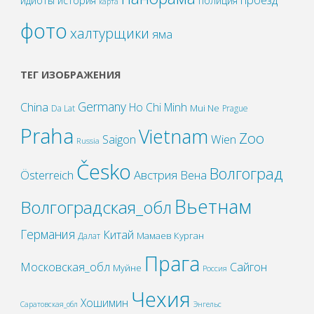
идиоты
история
полиция
карта
фото
халтурщики
яма
ТЕГ ИЗОБРАЖЕНИЯ
Germany
China
Ho Chi Minh
Mui Ne
Da Lat
Prague
Praha
Vietnam
Zoo
Wien
Saigon
Russia
Česko
Волгоград
Österreich
Австрия
Вена
Вьетнам
Волгоградская_обл
Германия
Китай
Мамаев Курган
Далат
Прага
Московская_обл
Сайгон
Муйне
Россия
Чехия
Хошимин
Саратовская_обл
Энгельс