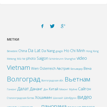
МЕТКИ
Da Lat
Ho Chi Minh
China
Da Nang
Belvedere
google
Hong Kong
video
Saigon
photo
Mekong
Mũi Né
Schönbrunn
Shanghai
Vietnam
Wien
Österreich
Австрия
Вена
Бельведер
Волгоград
Вьетнам
Волгоградская обл.
Далат
Дананг
Сайгон
Китай
Гонконг
Дон
Меконг
Муйне
видео
Хошимин
Сталинградская битва
Шанхай
Шёнбрунн
панорама
проезд