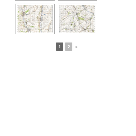
1
2
►