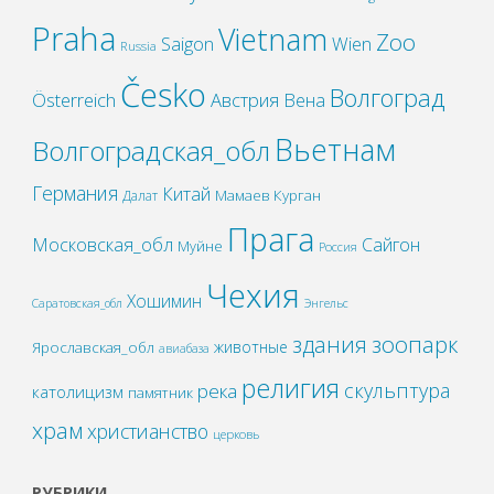
Praha
Vietnam
Zoo
Wien
Saigon
Russia
Česko
Волгоград
Österreich
Австрия
Вена
Вьетнам
Волгоградская_обл
Германия
Китай
Мамаев Курган
Далат
Прага
Московская_обл
Сайгон
Муйне
Россия
Чехия
Хошимин
Саратовская_обл
Энгельс
зоопарк
здания
животные
Ярославская_обл
авиабаза
религия
скульптура
река
католицизм
памятник
храм
христианство
церковь
РУБРИКИ