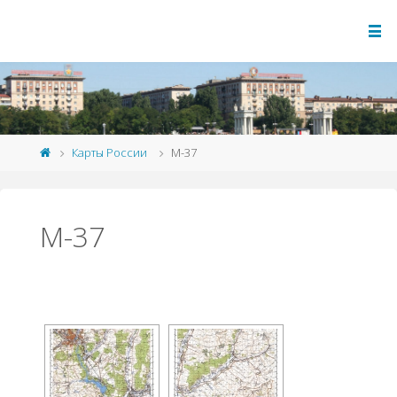
Карты России
M-37
M-37