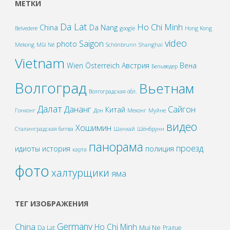
МЕТКИ
Da Lat
Ho Chi Minh
China
Da Nang
Belvedere
google
Hong Kong
video
Saigon
photo
Mekong
Mũi Né
Schönbrunn
Shanghai
Vietnam
Wien
Österreich
Австрия
Вена
Бельведер
Волгоград
Вьетнам
Волгоградская обл.
Далат
Дананг
Сайгон
Китай
Гонконг
Дон
Меконг
Муйне
видео
Хошимин
Сталинградская битва
Шанхай
Шёнбрунн
панорама
проезд
идиоты
история
полиция
карта
фото
халтурщики
яма
ТЕГ ИЗОБРАЖЕНИЯ
Germany
China
Ho Chi Minh
Mui Ne
Da Lat
Prague