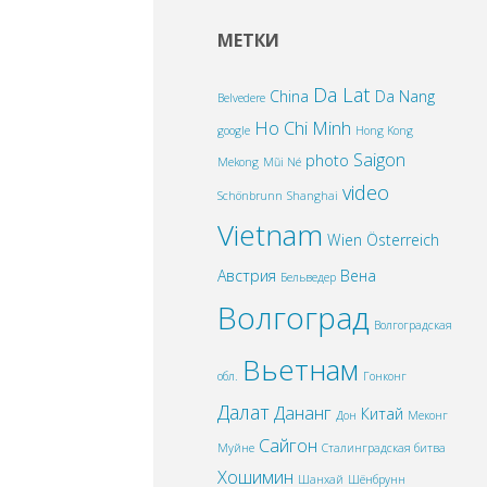
МЕТКИ
Da Lat
China
Da Nang
Belvedere
Ho Chi Minh
google
Hong Kong
Saigon
photo
Mekong
Mũi Né
video
Schönbrunn
Shanghai
Vietnam
Wien
Österreich
Австрия
Вена
Бельведер
Волгоград
Волгоградская
Вьетнам
обл.
Гонконг
Далат
Дананг
Китай
Дон
Меконг
Сайгон
Муйне
Сталинградская битва
Хошимин
Шанхай
Шёнбрунн