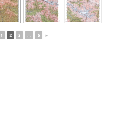
1
2
3
...
6
►