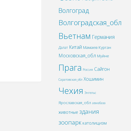
Волгоград
Волгоградская_обл
Вьетнам
Германия
Китай
Мамаев Курган
Далат
Московская_обл
Муйне
Прага
Сайгон
Россия
Хошимин
Саратовская_обл
Чехия
Энгельс
Ярославская_обл
авиабаза
здания
животные
зоопарк
католицизм