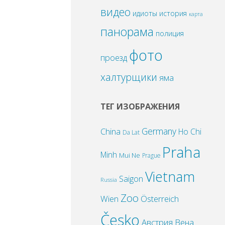
видео
идиоты
история
карта
панорама
полиция
фото
проезд
халтурщики
яма
ТЕГ ИЗОБРАЖЕНИЯ
Germany
China
Ho Chi
Da Lat
Praha
Minh
Mui Ne
Prague
Vietnam
Saigon
Russia
Zoo
Wien
Österreich
Česko
Австрия
Вена