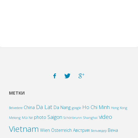
МЕТКИ
Da Lat
Ho Chi Minh
China
Da Nang
Belvedere
google
Hong Kong
video
Saigon
photo
Mekong
Mũi Né
Schönbrunn
Shanghai
Vietnam
Wien
Österreich
Австрия
Вена
Бельведер