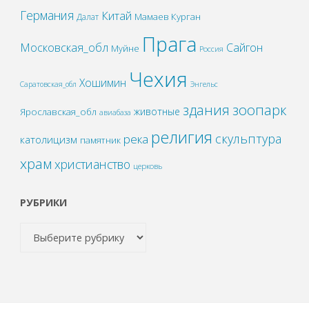
Германия
Китай
Мамаев Курган
Далат
Прага
Московская_обл
Сайгон
Муйне
Россия
Чехия
Хошимин
Саратовская_обл
Энгельс
зоопарк
здания
животные
Ярославская_обл
авиабаза
религия
скульптура
река
католицизм
памятник
храм
христианство
церковь
РУБРИКИ