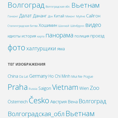
Волгоград
Вьетнам
Волгоградская обл.
Далат
Дананг
Сайгон
Китай
Гонконг
Дон
Меконг
Муйне
видео
Хошимин
Сталинградская битва
Шанхай
Шёнбрунн
панорама
проезд
идиоты
история
полиция
карта
фото
халтурщики
яма
ТЕГ ИЗОБРАЖЕНИЯ
Germany
China
Ho Chi Minh
Mui Ne
Da Lat
Prague
Praha
Vietnam
Zoo
Wien
Saigon
Russia
Česko
Волгоград
Österreich
Австрия
Вена
Вьетнам
Волгоградская_обл