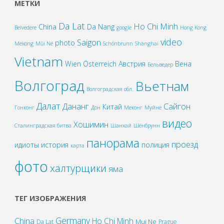
МЕТКИ
Da Lat
Ho Chi Minh
China
Da Nang
Belvedere
google
Hong Kong
video
Saigon
photo
Mekong
Mũi Né
Schönbrunn
Shanghai
Vietnam
Wien
Österreich
Австрия
Вена
Бельведер
Волгоград
Вьетнам
Волгоградская обл.
Далат
Дананг
Сайгон
Китай
Гонконг
Дон
Меконг
Муйне
видео
Хошимин
Сталинградская битва
Шанхай
Шёнбрунн
панорама
проезд
идиоты
история
полиция
карта
фото
халтурщики
яма
ТЕГ ИЗОБРАЖЕНИЯ
Germany
China
Ho Chi Minh
Mui Ne
Da Lat
Prague