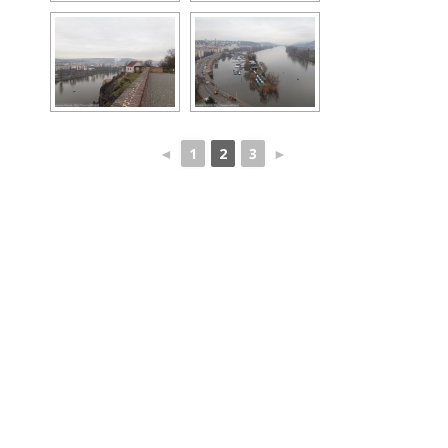
◄
1
2
3
►