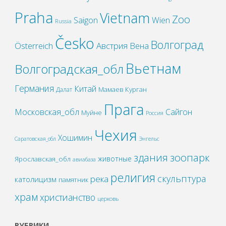
Praha
Vietnam
Zoo
Wien
Saigon
Russia
Česko
Волгоград
Österreich
Австрия
Вена
Вьетнам
Волгоградская_обл
Германия
Китай
Мамаев Курган
Далат
Прага
Московская_обл
Сайгон
Муйне
Россия
Чехия
Хошимин
Саратовская_обл
Энгельс
зоопарк
здания
животные
Ярославская_обл
авиабаза
религия
скульптура
река
католицизм
памятник
храм
христианство
церковь
РУБРИКИ