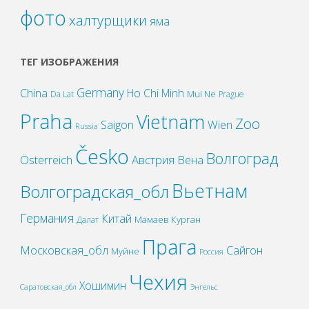
фото
халтурщики
яма
ТЕГ ИЗОБРАЖЕНИЯ
Germany
China
Ho Chi Minh
Mui Ne
Da Lat
Prague
Praha
Vietnam
Zoo
Wien
Saigon
Russia
Česko
Волгоград
Österreich
Австрия
Вена
Вьетнам
Волгоградская_обл
Германия
Китай
Мамаев Курган
Далат
Прага
Московская_обл
Сайгон
Муйне
Россия
Чехия
Хошимин
Саратовская_обл
Энгельс