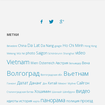
МЕТКИ
Da Lat
Ho Chi Minh
China
Da Nang
Belvedere
google
Hong Kong
video
Saigon
photo
Mekong
Mũi Né
Schönbrunn
Shanghai
Vietnam
Wien
Österreich
Австрия
Вена
Бельведер
Волгоград
Вьетнам
Волгоградская обл.
Далат
Дананг
Сайгон
Китай
Гонконг
Дон
Меконг
Муйне
видео
Хошимин
Сталинградская битва
Шанхай
Шёнбрунн
панорама
проезд
идиоты
история
полиция
карта