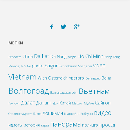
МЕТКИ
Da Lat
Ho Chi Minh
China
Da Nang
Belvedere
google
Hong Kong
video
Saigon
photo
Mekong
Mũi Né
Schönbrunn
Shanghai
Vietnam
Wien
Österreich
Австрия
Вена
Бельведер
Волгоград
Вьетнам
Волгоградская обл.
Далат
Дананг
Сайгон
Китай
Гонконг
Дон
Меконг
Муйне
видео
Хошимин
Сталинградская битва
Шанхай
Шёнбрунн
панорама
проезд
идиоты
история
полиция
карта