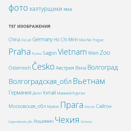
фото
халтурщики
яма
ТЕГ ИЗОБРАЖЕНИЯ
Germany
China
Ho Chi Minh
Mui Ne
Da Lat
Prague
Praha
Vietnam
Zoo
Wien
Saigon
Russia
Česko
Волгоград
Österreich
Австрия
Вена
Вьетнам
Волгоградская_обл
Германия
Китай
Мамаев Курган
Далат
Прага
Московская_обл
Сайгон
Муйне
Россия
Чехия
Хошимин
Саратовская_обл
Энгельс