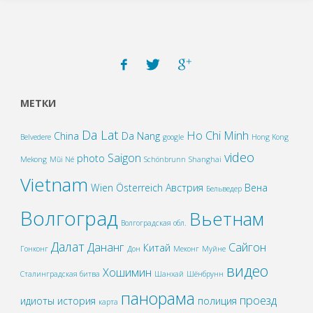
МЕТКИ
Da Lat
Ho Chi Minh
China
Da Nang
Belvedere
google
Hong Kong
video
Saigon
photo
Mekong
Mũi Né
Schönbrunn
Shanghai
Vietnam
Wien
Österreich
Австрия
Вена
Бельведер
Волгоград
Вьетнам
Волгоградская обл.
Далат
Дананг
Сайгон
Китай
Гонконг
Дон
Меконг
Муйне
видео
Хошимин
Сталинградская битва
Шанхай
Шёнбрунн
панорама
проезд
идиоты
история
полиция
карта