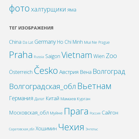
фото
халтурщики
яма
ТЕГ ИЗОБРАЖЕНИЯ
Germany
China
Ho Chi Minh
Mui Ne
Da Lat
Prague
Praha
Vietnam
Zoo
Wien
Saigon
Russia
Česko
Волгоград
Österreich
Австрия
Вена
Вьетнам
Волгоградская_обл
Германия
Китай
Мамаев Курган
Далат
Прага
Московская_обл
Сайгон
Муйне
Россия
Чехия
Хошимин
Саратовская_обл
Энгельс