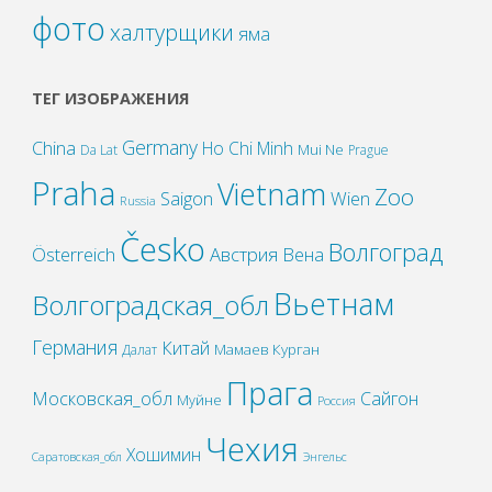
фото
халтурщики
яма
ТЕГ ИЗОБРАЖЕНИЯ
Germany
China
Ho Chi Minh
Mui Ne
Da Lat
Prague
Praha
Vietnam
Zoo
Wien
Saigon
Russia
Česko
Волгоград
Österreich
Австрия
Вена
Вьетнам
Волгоградская_обл
Германия
Китай
Мамаев Курган
Далат
Прага
Московская_обл
Сайгон
Муйне
Россия
Чехия
Хошимин
Саратовская_обл
Энгельс