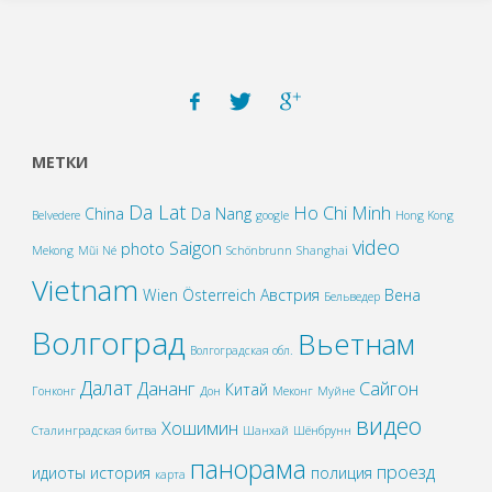
МЕТКИ
Da Lat
Ho Chi Minh
China
Da Nang
Belvedere
google
Hong Kong
video
Saigon
photo
Mekong
Mũi Né
Schönbrunn
Shanghai
Vietnam
Wien
Österreich
Австрия
Вена
Бельведер
Волгоград
Вьетнам
Волгоградская обл.
Далат
Дананг
Сайгон
Китай
Гонконг
Дон
Меконг
Муйне
видео
Хошимин
Сталинградская битва
Шанхай
Шёнбрунн
панорама
проезд
идиоты
история
полиция
карта