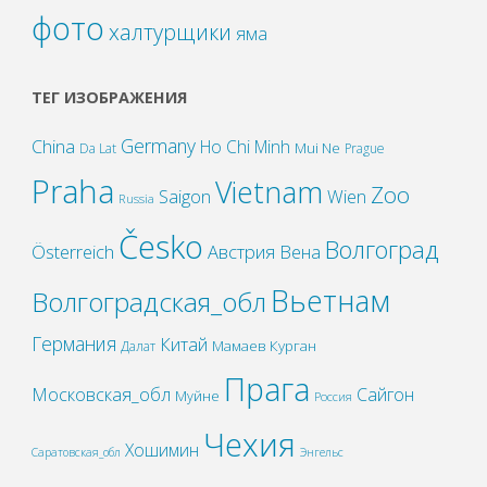
фото
халтурщики
яма
ТЕГ ИЗОБРАЖЕНИЯ
Germany
China
Ho Chi Minh
Mui Ne
Da Lat
Prague
Praha
Vietnam
Zoo
Wien
Saigon
Russia
Česko
Волгоград
Österreich
Австрия
Вена
Вьетнам
Волгоградская_обл
Германия
Китай
Мамаев Курган
Далат
Прага
Московская_обл
Сайгон
Муйне
Россия
Чехия
Хошимин
Саратовская_обл
Энгельс