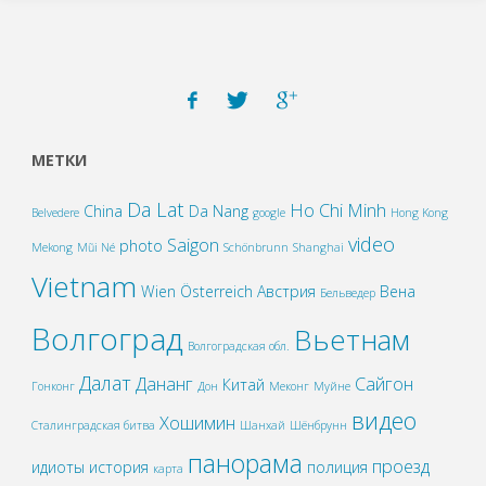
МЕТКИ
Da Lat
Ho Chi Minh
China
Da Nang
Belvedere
google
Hong Kong
video
Saigon
photo
Mekong
Mũi Né
Schönbrunn
Shanghai
Vietnam
Wien
Österreich
Австрия
Вена
Бельведер
Волгоград
Вьетнам
Волгоградская обл.
Далат
Дананг
Сайгон
Китай
Гонконг
Дон
Меконг
Муйне
видео
Хошимин
Сталинградская битва
Шанхай
Шёнбрунн
панорама
проезд
идиоты
история
полиция
карта