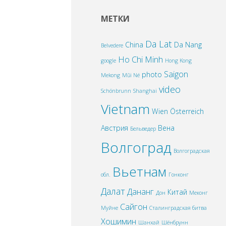
МЕТКИ
Da Lat
China
Da Nang
Belvedere
Ho Chi Minh
google
Hong Kong
Saigon
photo
Mekong
Mũi Né
video
Schönbrunn
Shanghai
Vietnam
Wien
Österreich
Австрия
Вена
Бельведер
Волгоград
Волгоградская
Вьетнам
обл.
Гонконг
Далат
Дананг
Китай
Дон
Меконг
Сайгон
Муйне
Сталинградская битва
Хошимин
Шанхай
Шёнбрунн