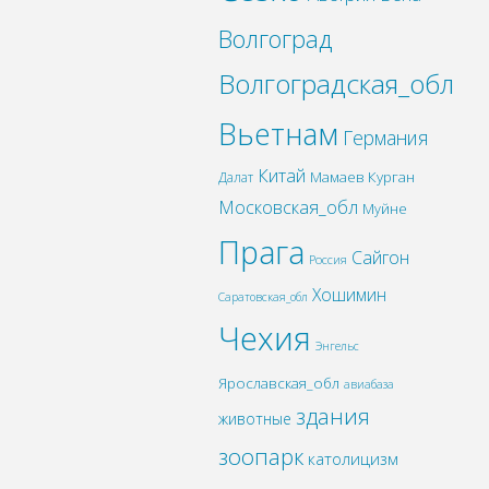
Волгоград
Волгоградская_обл
Вьетнам
Германия
Китай
Мамаев Курган
Далат
Московская_обл
Муйне
Прага
Сайгон
Россия
Хошимин
Саратовская_обл
Чехия
Энгельс
Ярославская_обл
авиабаза
здания
животные
зоопарк
католицизм