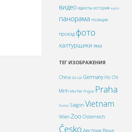
видео
идиоты
история
карта
панорама
полиция
фото
проезд
халтурщики
яма
ТЕГ ИЗОБРАЖЕНИЯ
Germany
China
Ho Chi
Da Lat
Praha
Minh
Mui Ne
Prague
Vietnam
Saigon
Russia
Zoo
Wien
Österreich
Česko
Австрия
Вена