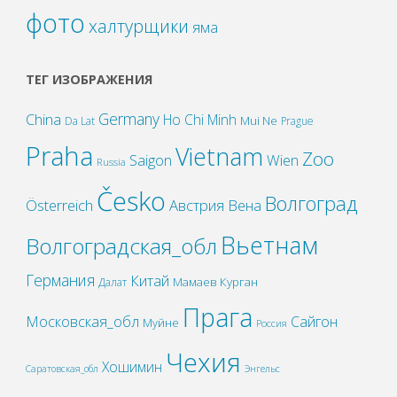
фото
халтурщики
яма
ТЕГ ИЗОБРАЖЕНИЯ
Germany
China
Ho Chi Minh
Mui Ne
Da Lat
Prague
Praha
Vietnam
Zoo
Wien
Saigon
Russia
Česko
Волгоград
Österreich
Австрия
Вена
Вьетнам
Волгоградская_обл
Германия
Китай
Мамаев Курган
Далат
Прага
Московская_обл
Сайгон
Муйне
Россия
Чехия
Хошимин
Саратовская_обл
Энгельс