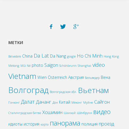
МЕТКИ
Da Lat
Ho Chi Minh
China
Da Nang
Belvedere
google
Hong Kong
video
Saigon
photo
Mekong
Mũi Né
Schönbrunn
Shanghai
Vietnam
Wien
Österreich
Австрия
Вена
Бельведер
Волгоград
Вьетнам
Волгоградская обл.
Далат
Дананг
Сайгон
Китай
Гонконг
Дон
Меконг
Муйне
видео
Хошимин
Сталинградская битва
Шанхай
Шёнбрунн
панорама
проезд
идиоты
история
полиция
карта