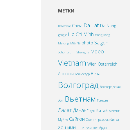
МЕТКИ
Da Lat
China
Da Nang
Belvedere
Ho Chi Minh
google
Hong Kong
Saigon
photo
Mekong
Mũi Né
video
Schönbrunn
Shanghai
Vietnam
Wien
Österreich
Австрия
Вена
Бельведер
Волгоград
Волгоградская
Вьетнам
обл.
Гонконг
Далат
Дананг
Китай
Дон
Меконг
Сайгон
Муйне
Сталинградская битва
Хошимин
Шанхай
Шёнбрунн