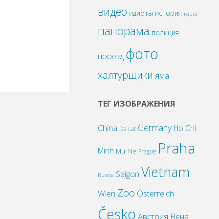
видео
идиоты
история
карта
панорама
полиция
фото
проезд
халтурщики
яма
ТЕГ ИЗОБРАЖЕНИЯ
Germany
China
Ho Chi
Da Lat
Praha
Minh
Mui Ne
Prague
Vietnam
Saigon
Russia
Zoo
Wien
Österreich
Česko
Австрия
Вена