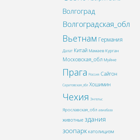
Волгоград
Волгоградская_обл
Вьетнам
Германия
Китай
Мамаев Курган
Далат
Московская_обл
Муйне
Прага
Сайгон
Россия
Хошимин
Саратовская_обл
Чехия
Энгельс
Ярославская_обл
авиабаза
здания
животные
зоопарк
католицизм