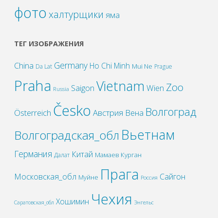
фото
халтурщики
яма
ТЕГ ИЗОБРАЖЕНИЯ
Germany
China
Ho Chi Minh
Mui Ne
Da Lat
Prague
Praha
Vietnam
Zoo
Wien
Saigon
Russia
Česko
Волгоград
Österreich
Австрия
Вена
Вьетнам
Волгоградская_обл
Германия
Китай
Мамаев Курган
Далат
Прага
Московская_обл
Сайгон
Муйне
Россия
Чехия
Хошимин
Саратовская_обл
Энгельс