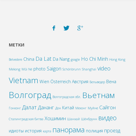
МЕТКИ
Da Lat
Ho Chi Minh
China
Da Nang
Belvedere
google
Hong Kong
video
Saigon
photo
Mekong
Mũi Né
Schönbrunn
Shanghai
Vietnam
Wien
Österreich
Австрия
Вена
Бельведер
Волгоград
Вьетнам
Волгоградская обл.
Далат
Дананг
Сайгон
Китай
Гонконг
Дон
Меконг
Муйне
видео
Хошимин
Сталинградская битва
Шанхай
Шёнбрунн
панорама
проезд
идиоты
история
полиция
карта