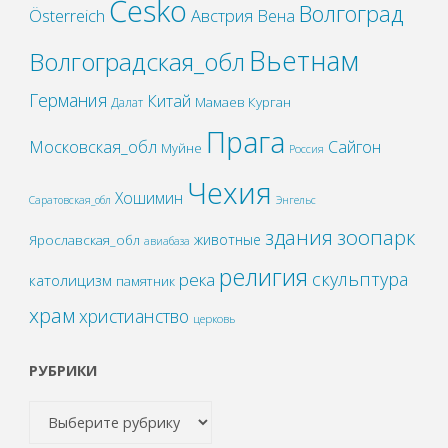
Česko
Волгоград
Österreich
Австрия
Вена
Вьетнам
Волгоградская_обл
Германия
Китай
Мамаев Курган
Далат
Прага
Московская_обл
Сайгон
Муйне
Россия
Чехия
Хошимин
Саратовская_обл
Энгельс
зоопарк
здания
животные
Ярославская_обл
авиабаза
религия
скульптура
река
католицизм
памятник
храм
христианство
церковь
РУБРИКИ