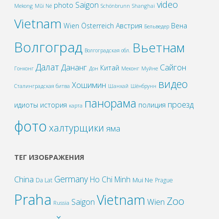
video
Saigon
photo
Mekong
Mũi Né
Schönbrunn
Shanghai
Vietnam
Wien
Österreich
Австрия
Вена
Бельведер
Волгоград
Вьетнам
Волгоградская обл.
Далат
Дананг
Сайгон
Китай
Гонконг
Дон
Меконг
Муйне
видео
Хошимин
Сталинградская битва
Шанхай
Шёнбрунн
панорама
проезд
идиоты
история
полиция
карта
фото
халтурщики
яма
ТЕГ ИЗОБРАЖЕНИЯ
Germany
China
Ho Chi Minh
Mui Ne
Da Lat
Prague
Praha
Vietnam
Zoo
Wien
Saigon
Russia