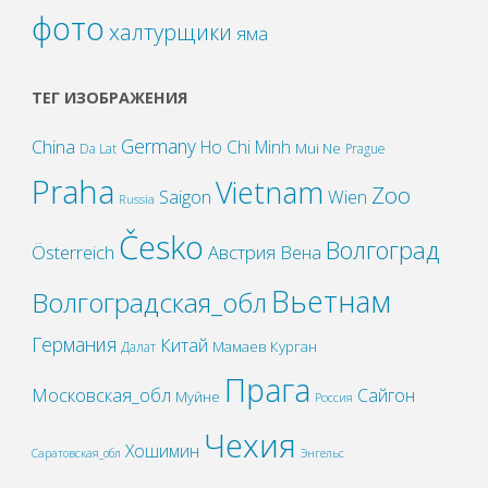
фото
халтурщики
яма
ТЕГ ИЗОБРАЖЕНИЯ
Germany
China
Ho Chi Minh
Mui Ne
Da Lat
Prague
Praha
Vietnam
Zoo
Wien
Saigon
Russia
Česko
Волгоград
Österreich
Австрия
Вена
Вьетнам
Волгоградская_обл
Германия
Китай
Мамаев Курган
Далат
Прага
Московская_обл
Сайгон
Муйне
Россия
Чехия
Хошимин
Саратовская_обл
Энгельс