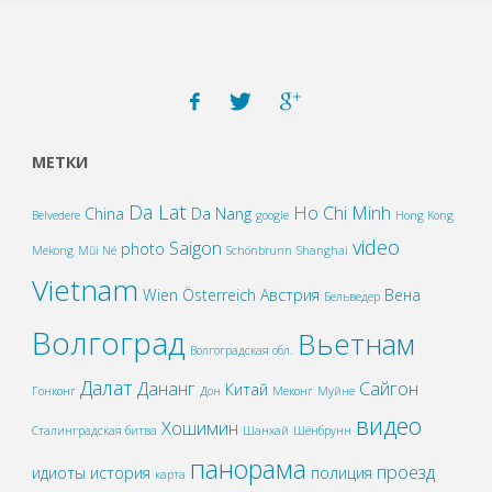
МЕТКИ
Da Lat
Ho Chi Minh
China
Da Nang
Belvedere
google
Hong Kong
video
Saigon
photo
Mekong
Mũi Né
Schönbrunn
Shanghai
Vietnam
Wien
Österreich
Австрия
Вена
Бельведер
Волгоград
Вьетнам
Волгоградская обл.
Далат
Дананг
Сайгон
Китай
Гонконг
Дон
Меконг
Муйне
видео
Хошимин
Сталинградская битва
Шанхай
Шёнбрунн
панорама
проезд
идиоты
история
полиция
карта