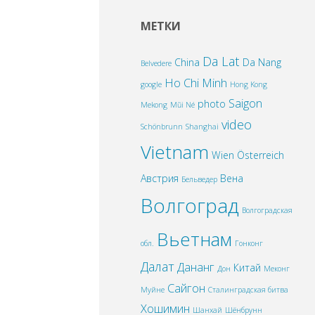
МЕТКИ
Da Lat
China
Da Nang
Belvedere
Ho Chi Minh
google
Hong Kong
Saigon
photo
Mekong
Mũi Né
video
Schönbrunn
Shanghai
Vietnam
Wien
Österreich
Австрия
Вена
Бельведер
Волгоград
Волгоградская
Вьетнам
обл.
Гонконг
Далат
Дананг
Китай
Дон
Меконг
Сайгон
Муйне
Сталинградская битва
Хошимин
Шанхай
Шёнбрунн