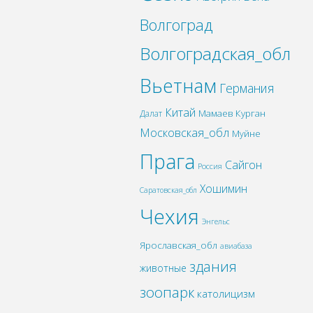
Волгоград
Волгоградская_обл
Вьетнам
Германия
Китай
Мамаев Курган
Далат
Московская_обл
Муйне
Прага
Сайгон
Россия
Хошимин
Саратовская_обл
Чехия
Энгельс
Ярославская_обл
авиабаза
здания
животные
зоопарк
католицизм