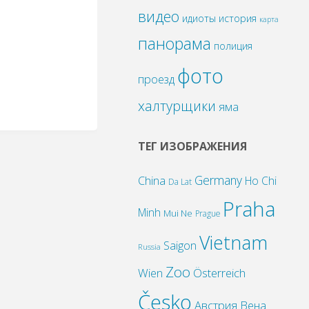
видео
идиоты
история
карта
панорама
полиция
фото
проезд
халтурщики
яма
ТЕГ ИЗОБРАЖЕНИЯ
Germany
China
Ho Chi
Da Lat
Praha
Minh
Mui Ne
Prague
Vietnam
Saigon
Russia
Zoo
Wien
Österreich
Česko
Австрия
Вена