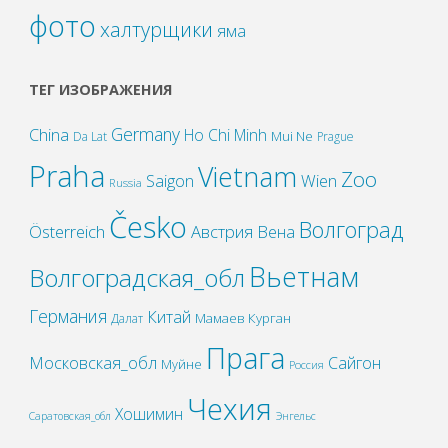
фото
халтурщики
яма
ТЕГ ИЗОБРАЖЕНИЯ
Germany
China
Ho Chi Minh
Mui Ne
Da Lat
Prague
Praha
Vietnam
Zoo
Wien
Saigon
Russia
Česko
Волгоград
Österreich
Австрия
Вена
Вьетнам
Волгоградская_обл
Германия
Китай
Мамаев Курган
Далат
Прага
Московская_обл
Сайгон
Муйне
Россия
Чехия
Хошимин
Саратовская_обл
Энгельс