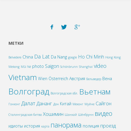
МЕТКИ
Da Lat
Ho Chi Minh
China
Da Nang
Belvedere
google
Hong Kong
video
Saigon
photo
Mekong
Mũi Né
Schönbrunn
Shanghai
Vietnam
Wien
Österreich
Австрия
Вена
Бельведер
Волгоград
Вьетнам
Волгоградская обл.
Далат
Дананг
Сайгон
Китай
Гонконг
Дон
Меконг
Муйне
видео
Хошимин
Сталинградская битва
Шанхай
Шёнбрунн
панорама
проезд
идиоты
история
полиция
карта