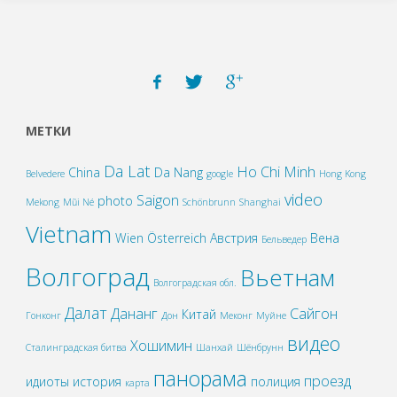
МЕТКИ
Da Lat
Ho Chi Minh
China
Da Nang
Belvedere
google
Hong Kong
video
Saigon
photo
Mekong
Mũi Né
Schönbrunn
Shanghai
Vietnam
Wien
Österreich
Австрия
Вена
Бельведер
Волгоград
Вьетнам
Волгоградская обл.
Далат
Дананг
Сайгон
Китай
Гонконг
Дон
Меконг
Муйне
видео
Хошимин
Сталинградская битва
Шанхай
Шёнбрунн
панорама
проезд
идиоты
история
полиция
карта