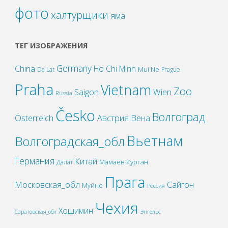
фото
халтурщики
яма
ТЕГ ИЗОБРАЖЕНИЯ
Germany
China
Ho Chi Minh
Mui Ne
Da Lat
Prague
Praha
Vietnam
Zoo
Wien
Saigon
Russia
Česko
Волгоград
Österreich
Австрия
Вена
Вьетнам
Волгоградская_обл
Германия
Китай
Мамаев Курган
Далат
Прага
Московская_обл
Сайгон
Муйне
Россия
Чехия
Хошимин
Саратовская_обл
Энгельс